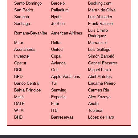
Santo Domingo
Barceló
Booking.com
San Pedro
Palladium
Martín de Oliva
Samaná
Hyatt
Luis Abinader
Santiago
JetBlue
Frank Rainieri
Luis Emilio
Romana-Bayahíbe
American Airlines
Rodríguez
Mitur
Delta
Marranzini
Asonahores
United
Luis Gallego
Inverotel
Copa
Simón Barceló
Opetur
Avianca
Gabriel Escarrer
DGII
Gol
Miguel Fluxá
BPD
Apple Vacations
Abel Matutes
Banco Central
Tui
Encarna Piñero
Bahía Príncipe
Sunwing
Carmen Riu
Meliá
Expedia
Alex Zozaya
DATE
Fitur
Anato
WTM
ITB
Topresa
BHD
Banreservas
López de Haro