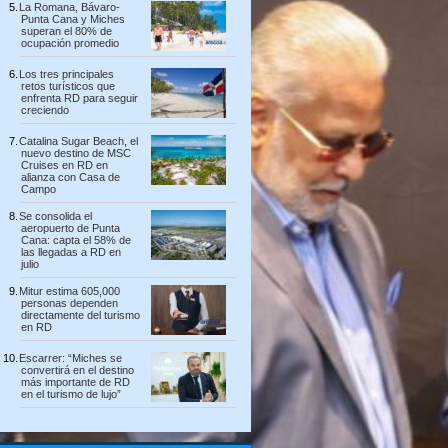
La Romana, Bávaro-
Punta Cana y Miches
superan el 80% de
ocupación promedio
Los tres principales
retos turísticos que
enfrenta RD para seguir
creciendo
Catalina Sugar Beach, el
nuevo destino de MSC
Cruises en RD en
alianza con Casa de
Campo
Se consolida el
aeropuerto de Punta
Cana: capta el 58% de
las llegadas a RD en
julio
Mitur estima 605,000
personas dependen
directamente del turismo
en RD
Escarrer: “Miches se
convertirá en el destino
más importante de RD
en el turismo de lujo”