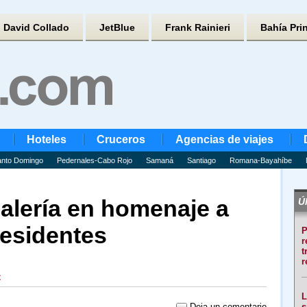
David Collado
JetBlue
Frank Rainieri
Bahía Pri
Hoteles
Cruceros
Agencias de viajes
nto Domingo
Pedernales-Cabo Rojo
Samaná
Santiago
Romana-Bayahíbe
alería en homenaje a
Úl
esidentes
P
r
t
r
C
L
Deja un comentario
s