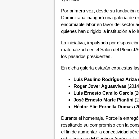
Por primera vez, desde su fundación en
Dominicana inauguró una galería de e
encomiable labor en favor del sector a
quienes han dirigido la institución a lo 
La iniciativa, impulsada por disposició
materializada en el Salón del Pleno JA
los pasados presidentes.
En dicha galería estarán expuestas las
Luis Paulino Rodríguez Ariza
(
Roger Jover Aguasvivas
(2014
Luis Ernesto Camilo García
(2
José Ernesto Marte Piantini
(2
Héctor Elie Porcella Dumas
(2
Durante el homenaje, Porcella entreg
resaltando su compromiso con la consoli
el fin de aumentar la conectividad aé
estratégico en El Caribe y América Lat