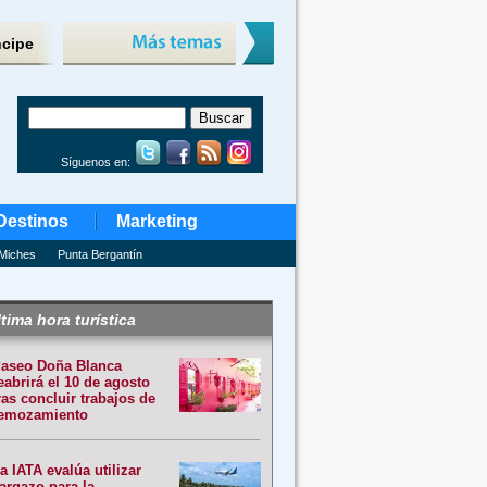
ncipe
Síguenos en:
Destinos
Marketing
Miches
Punta Bergantín
tima hora turística
aseo Doña Blanca
eabrirá el 10 de agosto
ras concluir trabajos de
emozamiento
a IATA evalúa utilizar
argazo para la