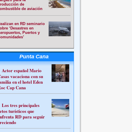
roducción de
ombustible de aviación
ealizan en RD seminario
obre ‘Desastres en
eropuertos, Puertos y
omunidades’
Punta Cana
Actor español Mario
asas vacaciona con su
amilia en el hotel Eden
oc Cap Cana
Los tres principales
etos turísticos que
nfrenta RD para seguir
reciendo