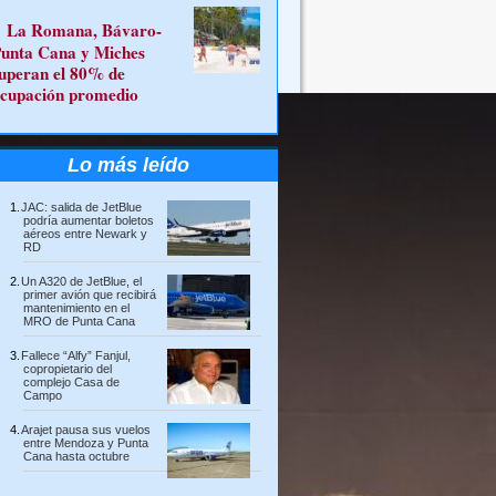
La Romana, Bávaro-
unta Cana y Miches
uperan el 80% de
cupación promedio
Lo más leído
JAC: salida de JetBlue
podría aumentar boletos
aéreos entre Newark y
RD
Un A320 de JetBlue, el
primer avión que recibirá
mantenimiento en el
MRO de Punta Cana
Fallece “Alfy” Fanjul,
copropietario del
complejo Casa de
Campo
Arajet pausa sus vuelos
entre Mendoza y Punta
Cana hasta octubre