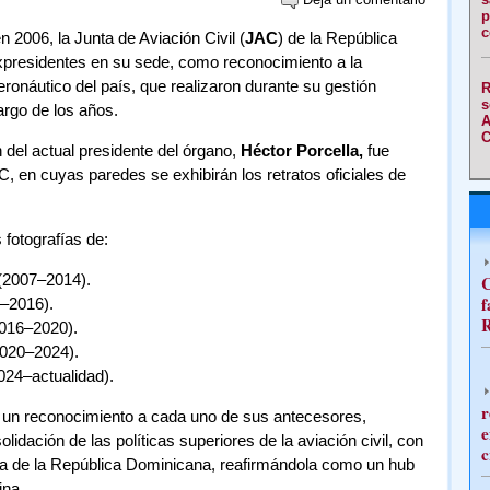
p
c
 2006, la Junta de Aviación Civil (
JAC
) de la República
xpresidentes en su sede, como reconocimiento a la
eronáutico del país, que realizaron durante su gestión
R
s
largo de los años.
A
C
n del actual presidente del órgano,
Héctor Porcella,
fue
C, en cuyas paredes se exhibirán los retratos oficiales de
 fotografías de:
2007–2014).
C
f
–2016).
R
016–2020).
020–2024).
024–actualidad).
r
ó un reconocimiento a cada uno de sus antecesores,
e
dación de las políticas superiores de la aviación civil, con
c
rea de la República Dominicana, reafirmándola como un hub
ina.