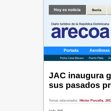
Hoy es noticia
Iberia
Portada
Aerolíneas
Punta Cana-Bávaro
Puerto Plata
Sa
JAC inaugura g
sus pasados pr
Temas relacionados:
Héctor Porcella
,
JA
4 julio, 2025