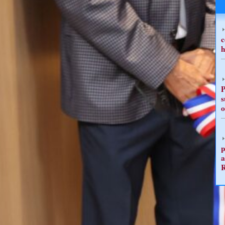
c
h
P
s
o
p
a