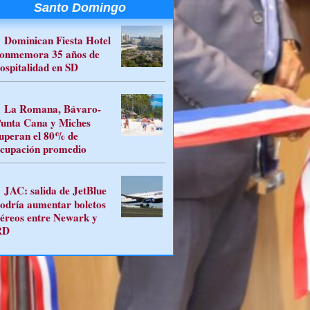
Santo Domingo
Dominican Fiesta Hotel
onmemora 35 años de
ospitalidad en SD
La Romana, Bávaro-
unta Cana y Miches
uperan el 80% de
cupación promedio
JAC: salida de JetBlue
odría aumentar boletos
éreos entre Newark y
RD