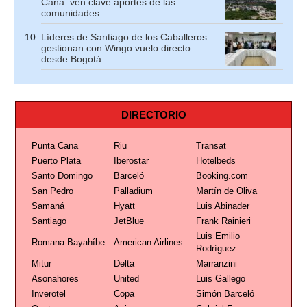
Cana: ven clave aportes de las
comunidades
Líderes de Santiago de los Caballeros
gestionan con Wingo vuelo directo
desde Bogotá
DIRECTORIO
Punta Cana
Riu
Transat
Puerto Plata
Iberostar
Hotelbeds
Santo Domingo
Barceló
Booking.com
San Pedro
Palladium
Martín de Oliva
Samaná
Hyatt
Luis Abinader
Santiago
JetBlue
Frank Rainieri
Luis Emilio
Romana-Bayahíbe
American Airlines
Rodríguez
Mitur
Delta
Marranzini
Asonahores
United
Luis Gallego
Inverotel
Copa
Simón Barceló