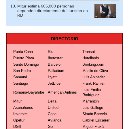
Mitur estima 605,000 personas
dependen directamente del turismo en
RD
DIRECTORIO
Punta Cana
Riu
Transat
Puerto Plata
Iberostar
Hotelbeds
Santo Domingo
Barceló
Booking.com
San Pedro
Palladium
Martín de Oliva
Samaná
Hyatt
Luis Abinader
Santiago
JetBlue
Frank Rainieri
Luis Emilio
Romana-Bayahíbe
American Airlines
Rodríguez
Mitur
Delta
Marranzini
Asonahores
United
Luis Gallego
Inverotel
Copa
Simón Barceló
Opetur
Avianca
Gabriel Escarrer
DGII
Gol
Miguel Fluxá