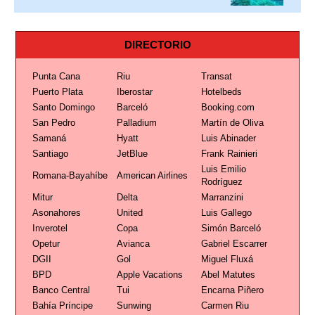
DIRECTORIO
Punta Cana
Riu
Transat
Puerto Plata
Iberostar
Hotelbeds
Santo Domingo
Barceló
Booking.com
San Pedro
Palladium
Martín de Oliva
Samaná
Hyatt
Luis Abinader
Santiago
JetBlue
Frank Rainieri
Luis Emilio
Romana-Bayahíbe
American Airlines
Rodríguez
Mitur
Delta
Marranzini
Asonahores
United
Luis Gallego
Inverotel
Copa
Simón Barceló
Opetur
Avianca
Gabriel Escarrer
DGII
Gol
Miguel Fluxá
BPD
Apple Vacations
Abel Matutes
Banco Central
Tui
Encarna Piñero
Bahía Príncipe
Sunwing
Carmen Riu