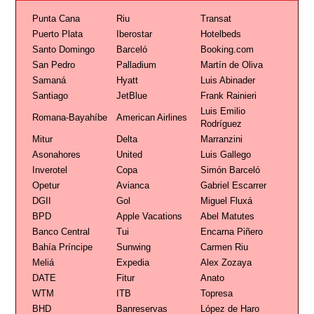
Punta Cana
Riu
Transat
Puerto Plata
Iberostar
Hotelbeds
Santo Domingo
Barceló
Booking.com
San Pedro
Palladium
Martín de Oliva
Samaná
Hyatt
Luis Abinader
Santiago
JetBlue
Frank Rainieri
Luis Emilio
Romana-Bayahíbe
American Airlines
Rodríguez
Mitur
Delta
Marranzini
Asonahores
United
Luis Gallego
Inverotel
Copa
Simón Barceló
Opetur
Avianca
Gabriel Escarrer
DGII
Gol
Miguel Fluxá
BPD
Apple Vacations
Abel Matutes
Banco Central
Tui
Encarna Piñero
Bahía Príncipe
Sunwing
Carmen Riu
Meliá
Expedia
Alex Zozaya
DATE
Fitur
Anato
WTM
ITB
Topresa
BHD
Banreservas
López de Haro