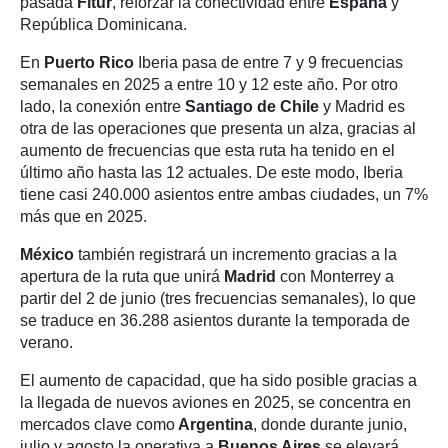
pasada
Fitur
, reforzar la conectividad entre
España
y
República Dominicana.
En
Puerto Rico
Iberia pasa de entre 7 y 9 frecuencias
semanales en 2025 a entre 10 y 12 este año. Por otro
lado, la conexión entre
Santiago de Chile
y Madrid es
otra de las operaciones que presenta un alza, gracias al
aumento de frecuencias que esta ruta ha tenido en el
último año hasta las 12 actuales. De este modo, Iberia
tiene casi 240.000 asientos entre ambas ciudades, un 7%
más que en 2025.
México
también registrará un incremento gracias a la
apertura de la ruta que unirá
Madrid
con Monterrey a
partir del 2 de junio (tres frecuencias semanales), lo que
se traduce en 36.288 asientos durante la temporada de
verano.
El aumento de capacidad, que ha sido posible gracias a
la llegada de nuevos aviones en 2025, se concentra en
mercados clave como
Argentina
, donde durante junio,
julio y agosto la operativa a
Buenos Aires
se elevará