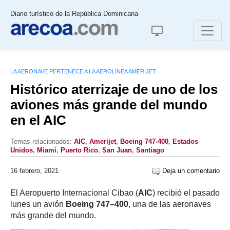
Diario turístico de la República Dominicana
LA AERONAVE PERTENECE A LA AEROLÍNEA AMERIJET
Histórico aterrizaje de uno de los
aviones más grande del mundo
en el AIC
Temas relacionados:
AIC
,
Amerijet
,
Boeing 747-400
,
Estados
Unidos
,
Miami
,
Puerto Rico
,
San Juan
,
Santiago
16 febrero, 2021
Deja un comentario
El Aeropuerto Internacional Cibao (
AIC
) recibió el pasado
lunes un avión
Boeing 747–400
, una de las aeronaves
más grande del mundo.