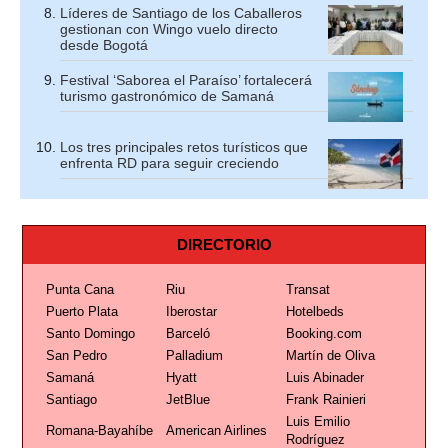
Líderes de Santiago de los Caballeros
gestionan con Wingo vuelo directo
desde Bogotá
Festival ‘Saborea el Paraíso’ fortalecerá
turismo gastronómico de Samaná
Los tres principales retos turísticos que
enfrenta RD para seguir creciendo
DIRECTORIO
Punta Cana
Riu
Transat
Puerto Plata
Iberostar
Hotelbeds
Santo Domingo
Barceló
Booking.com
San Pedro
Palladium
Martín de Oliva
Samaná
Hyatt
Luis Abinader
Santiago
JetBlue
Frank Rainieri
Luis Emilio
Romana-Bayahíbe
American Airlines
Rodríguez