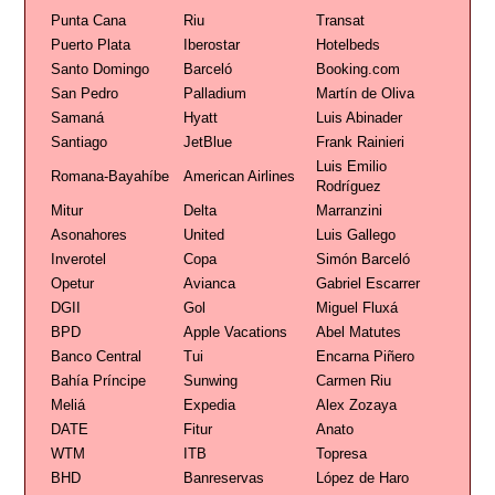
Punta Cana
Riu
Transat
Puerto Plata
Iberostar
Hotelbeds
Santo Domingo
Barceló
Booking.com
San Pedro
Palladium
Martín de Oliva
Samaná
Hyatt
Luis Abinader
Santiago
JetBlue
Frank Rainieri
Luis Emilio
Romana-Bayahíbe
American Airlines
Rodríguez
Mitur
Delta
Marranzini
Asonahores
United
Luis Gallego
Inverotel
Copa
Simón Barceló
Opetur
Avianca
Gabriel Escarrer
DGII
Gol
Miguel Fluxá
BPD
Apple Vacations
Abel Matutes
Banco Central
Tui
Encarna Piñero
Bahía Príncipe
Sunwing
Carmen Riu
Meliá
Expedia
Alex Zozaya
DATE
Fitur
Anato
WTM
ITB
Topresa
BHD
Banreservas
López de Haro