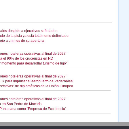
nales despide a ejecutivos señalados
o de la pista ya está totalmente delimitado
ojo a un mes de su apertura
ones hoteleras operativas al final de 2027
ta el 90% de los cruceristas en RD
r momento para desarrollar turismo de lujo”
ones hoteleras operativas al final de 2027
CR para impulsar el aeropuerto de Pedernales
ectativas” de diplomáticos de la Unión Europea
ones hoteleras operativas al final de 2027
o en San Pedro de Macorís
o Puntacana como “Empresa de Excelencia”
Publicidad
Redacción