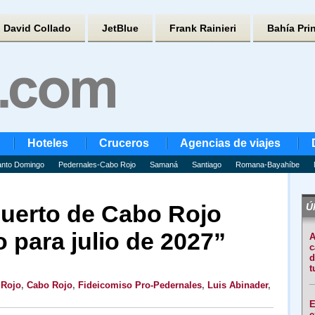
David Collado
JetBlue
Frank Rainieri
Bahía Pri
Hoteles
Cruceros
Agencias de viajes
nto Domingo
Pedernales-Cabo Rojo
Samaná
Santiago
Romana-Bayahíbe
uerto de Cabo Rojo
Úl
o para julio de 2027”
A
c
d
t
 Rojo
,
Cabo Rojo
,
Fideicomiso Pro-Pedernales
,
Luis Abinader
,
E
e