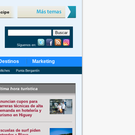
ncipe
Síguenos en:
Destinos
Marketing
Miches
Punta Bergantín
tima hora turística
nuncian cupos para
arreras técnicas de alta
emanda en hotelería y
urismo en Higuey
scuelas de surf piden
xtender a Playa