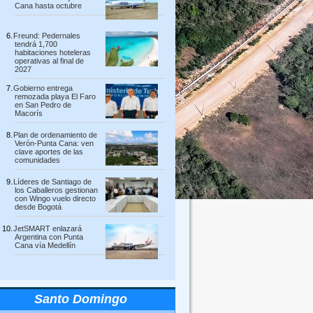
Cana hasta octubre
Freund: Pedernales
tendrá 1,700
habitaciones hoteleras
operativas al final de
2027
Gobierno entrega
remozada playa El Faro
en San Pedro de
Macorís
Plan de ordenamiento de
Verón-Punta Cana: ven
clave aportes de las
comunidades
Líderes de Santiago de
los Caballeros gestionan
con Wingo vuelo directo
desde Bogotá
JetSMART enlazará
Argentina con Punta
Cana vía Medellín
Santo Domingo