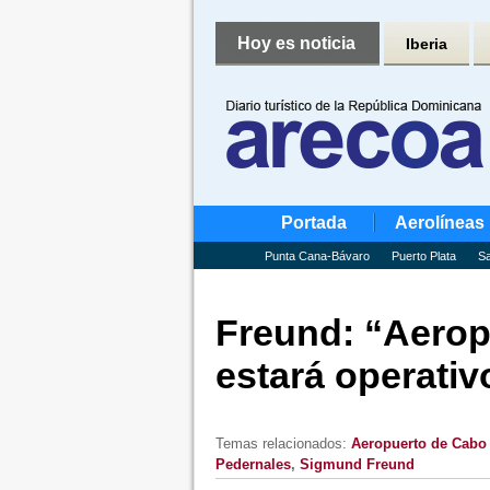
Hoy es noticia
Iberia
Portada
Aerolíneas
Punta Cana-Bávaro
Puerto Plata
Sa
Freund: “Aerop
estará operativ
Temas relacionados:
Aeropuerto de Cabo
Pedernales
,
Sigmund Freund