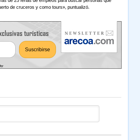
más de 25 ferias de empleos para buscar personas que
puerto de cruceros y como tours», puntualizó.
Ver