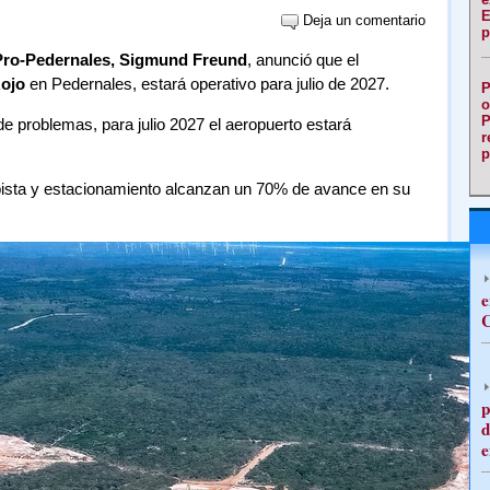
E
Deja un comentario
p
Pro-Pedernales, Sigmund Freund
, anunció que el
Rojo
en Pedernales, estará operativo para julio de 2027.
P
o
P
de problemas, para julio 2027 el aeropuerto estará
r
p
 pista y estacionamiento alcanzan un 70% de avance en su
e
C
p
d
e