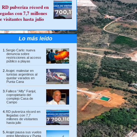
RD pulveriza récord en
legadas con 7,7 millones
e visitantes hasta julio
Lo más leído
Sergio Carlo: nueva
denuncia sobre
restricciones al acceso
público a playas
Arajet: malestar en
turistas argentinos al
quedar varados en
Punta Cana
Fallece “Alfy” Fanjul,
copropietario del
complejo Casa de
Campo
RD pulveriza récord en
llegadas con 7,7
millones de visitantes
hasta julio
Arajet pausa sus vuelos
entre Mendoza y Punta