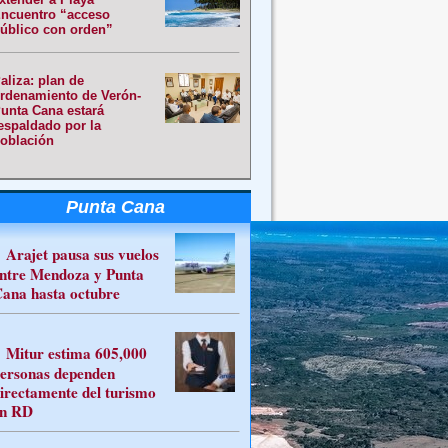
ncuentro “acceso
úblico con orden”
aliza: plan de
rdenamiento de Verón-
unta Cana estará
espaldado por la
oblación
Punta Cana
Arajet pausa sus vuelos
ntre Mendoza y Punta
ana hasta octubre
Mitur estima 605,000
ersonas dependen
irectamente del turismo
n RD