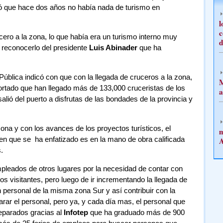
rdó que hace dos años no había nada de turismo en
l
c
ero a la zona, lo que había era un turismo interno muy
d
e reconocerlo del presidente
Luis Abinader
que ha
Pública indicó con que con la llegada de cruceros a la zona,
M
portado que han llegado más de 133,000 cruceristas de los
a
lió del puerto a disfrutas de las bondades de la provincia y
zona y con los avances de los proyectos turísticos, el
m
s en que se ha enfatizado es en la mano de obra calificada
A
.
mpleados de otros lugares por la necesidad de contar con
los visitantes, pero luego de ir incrementando la llegada de
n personal de la misma zona Sur y así contribuir con la
ar el personal, pero ya, y cada día mas, el personal que
reparados gracias al
Infotep
que ha graduado más de 900