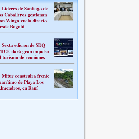
Líderes de Santiago de
os Caballeros gestionan
on Wingo vuelo directo
esde Bogotá
Sexta edición de SDQ
ICE dará gran impulso
l turismo de reuniones
Mitur construirá frente
arítimo de Playa Los
lmendros, en Baní