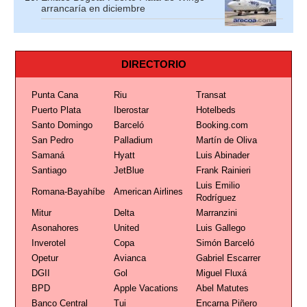
arrancaría en diciembre
DIRECTORIO
Punta Cana
Riu
Transat
Puerto Plata
Iberostar
Hotelbeds
Santo Domingo
Barceló
Booking.com
San Pedro
Palladium
Martín de Oliva
Samaná
Hyatt
Luis Abinader
Santiago
JetBlue
Frank Rainieri
Luis Emilio
Romana-Bayahíbe
American Airlines
Rodríguez
Mitur
Delta
Marranzini
Asonahores
United
Luis Gallego
Inverotel
Copa
Simón Barceló
Opetur
Avianca
Gabriel Escarrer
DGII
Gol
Miguel Fluxá
BPD
Apple Vacations
Abel Matutes
Banco Central
Tui
Encarna Piñero