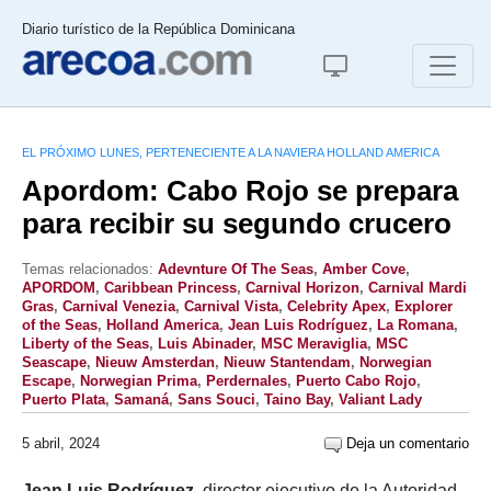
Diario turístico de la República Dominicana
EL PRÓXIMO LUNES, PERTENECIENTE A LA NAVIERA HOLLAND AMERICA
Apordom: Cabo Rojo se prepara
para recibir su segundo crucero
Temas relacionados:
Adevnture Of The Seas
,
Amber Cove
,
APORDOM
,
Caribbean Princess
,
Carnival Horizon
,
Carnival Mardi
Gras
,
Carnival Venezia
,
Carnival Vista
,
Celebrity Apex
,
Explorer
of the Seas
,
Holland America
,
Jean Luis Rodríguez
,
La Romana
,
Liberty of the Seas
,
Luis Abinader
,
MSC Meraviglia
,
MSC
Seascape
,
Nieuw Amsterdan
,
Nieuw Stantendam
,
Norwegian
Escape
,
Norwegian Prima
,
Perdernales
,
Puerto Cabo Rojo
,
Puerto Plata
,
Samaná
,
Sans Souci
,
Taino Bay
,
Valiant Lady
5 abril, 2024
Deja un comentario
Jean Luis Rodríguez,
director ejecutivo de la Autoridad