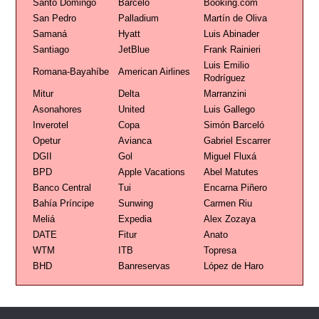
Santo Domingo
Barceló
Booking.com
San Pedro
Palladium
Martín de Oliva
Samaná
Hyatt
Luis Abinader
Santiago
JetBlue
Frank Rainieri
Luis Emilio
Romana-Bayahíbe
American Airlines
Rodríguez
Mitur
Delta
Marranzini
Asonahores
United
Luis Gallego
Inverotel
Copa
Simón Barceló
Opetur
Avianca
Gabriel Escarrer
DGII
Gol
Miguel Fluxá
BPD
Apple Vacations
Abel Matutes
Banco Central
Tui
Encarna Piñero
Bahía Príncipe
Sunwing
Carmen Riu
Meliá
Expedia
Alex Zozaya
DATE
Fitur
Anato
WTM
ITB
Topresa
BHD
Banreservas
López de Haro