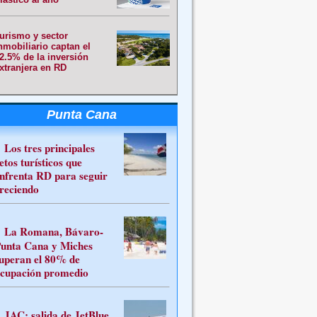
urismo y sector
nmobiliario captan el
2.5% de la inversión
xtranjera en RD
Punta Cana
Los tres principales
etos turísticos que
nfrenta RD para seguir
reciendo
La Romana, Bávaro-
unta Cana y Miches
uperan el 80% de
cupación promedio
JAC: salida de JetBlue