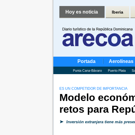
Hoy es noticia
Iberia
Portada
Aerolíneas
Punta Cana-Bávaro
Puerto Plata
Sa
ES UN COMPETIDOR DE IMPORTANCIA
Modelo económ
retos para Rep
Inversión extranjera tiene más prese