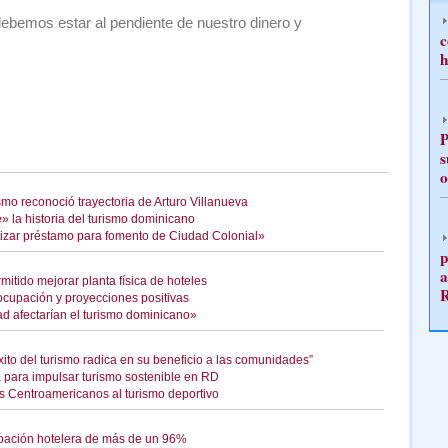
ebemos estar al pendiente de nuestro dinero y
c
h
P
s
o
mo reconoció trayectoria de Arturo Villanueva
la historia del turismo dominicano
itizar préstamo para fomento de Ciudad Colonial»
p
a
mitido mejorar planta física de hoteles
ocupación y proyecciones positivas
dad afectarían el turismo dominicano»
xito del turismo radica en su beneficio a las comunidades”
a para impulsar turismo sostenible en RD
s Centroamericanos al turismo deportivo
pación hotelera de más de un 96%