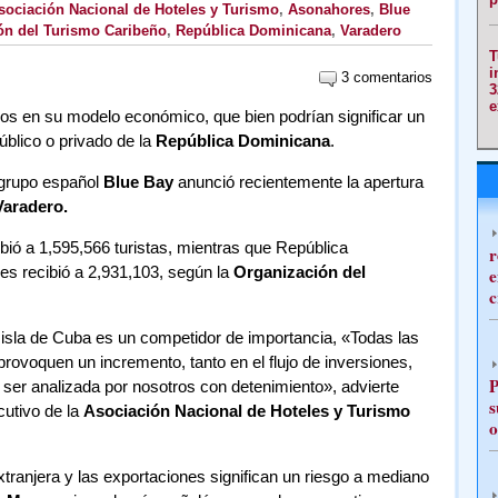
sociación Nacional de Hoteles y Turismo
,
Asonahores
,
Blue
ón del Turismo Caribeño
,
República Dominicana
,
Varadero
T
i
3 comentarios
3
e
os en su modelo económico, que bien podrían significar un
úblico o privado de la
República Dominicana
.
 grupo español
Blue Bay
anunció recientemente la apertura
Varadero.
bió a 1,595,566 turistas, mientras que República
r
s recibió a 2,931,103, según la
Organización del
e
c
isla de Cuba es un competidor de importancia, «Todas las
ovoquen un incremento, tanto en el flujo de inversiones,
P
 ser analizada por nosotros con detenimiento», advierte
s
cutivo de la
Asociación Nacional de Hoteles y Turismo
o
xtranjera y las exportaciones significan un riesgo a mediano