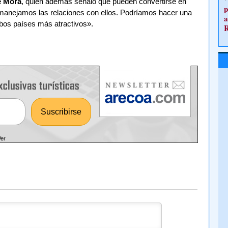
e Mora
, quien además señaló que pueden convertirse en
p
anejamos las relaciones con ellos. Podríamos hacer una
a
bos países más atractivos».
Ver