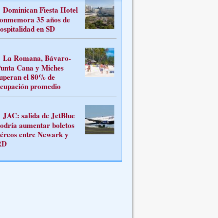
Dominican Fiesta Hotel
onmemora 35 años de
ospitalidad en SD
La Romana, Bávaro-
unta Cana y Miches
uperan el 80% de
cupación promedio
JAC: salida de JetBlue
odría aumentar boletos
éreos entre Newark y
RD