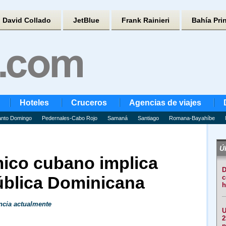
David Collado
JetBlue
Frank Rainieri
Bahía Pri
Hoteles
Cruceros
Agencias de viajes
nto Domingo
Pedernales-Cabo Rojo
Samaná
Santiago
Romana-Bayahíbe
Úl
ico cubano implica
D
ública Dominicana
c
h
ncia actualmente
U
2
p