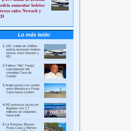
odría aumentar boletos
éreos entre Newark y
RD
Lo más leído
JAC: salida de JetBlue
podría aumentar boletos
aéreos entre Newark y
RD
Fallece “Alfy” Fanjul,
copropietario del
complejo Casa de
Campo
Arajet pausa sus vuelos
entre Mendoza y Punta
Cana hasta octubre
RD pulveriza récord en
llegadas con 7,7
millones de visitantes
hasta julio
La Romana, Bávaro-
Punta Cana y Miches