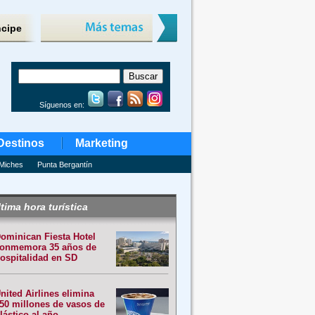
ncipe
Síguenos en:
Destinos
Marketing
Miches
Punta Bergantín
tima hora turística
ominican Fiesta Hotel
onmemora 35 años de
ospitalidad en SD
nited Airlines elimina
50 millones de vasos de
lástico al año