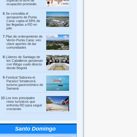
superan el 80% de
ocupación promedio
Se consolida el
aeropuerto de Punta
Cana: capta el 58% de
las llegadas a RD en
julio
Plan de ordenamiento de
Verón-Punta Cana: ven
clave aportes de las
comunidades
Líderes de Santiago de
los Caballeros gestionan
con Wingo vuelo directo
desde Bogotá
Festival ‘Saborea el
Paraíso’ fortalecerá
turismo gastronómico de
Samaná
Los tres principales
retos turísticos que
enfrenta RD para seguir
creciendo
Santo Domingo