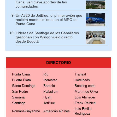
Cana: ven clave aportes de las
comunidades
Un A320 de JetBlue, el primer avión que
recibirá mantenimiento en el MRO de
Punta Cana
Líderes de Santiago de los Caballeros
gestionan con Wingo vuelo directo
desde Bogotá
DIRECTORIO
Punta Cana
Riu
Transat
Puerto Plata
Iberostar
Hotelbeds
Santo Domingo
Barceló
Booking.com
San Pedro
Palladium
Martín de Oliva
Samaná
Hyatt
Luis Abinader
Santiago
JetBlue
Frank Rainieri
Luis Emilio
Romana-Bayahíbe
American Airlines
Rodríguez