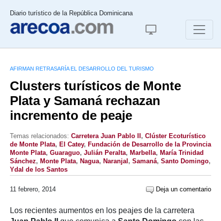
Diario turístico de la República Dominicana
AFIRMAN RETRASARÍA EL DESARROLLO DEL TURISMO
Clusters turísticos de Monte
Plata y Samaná rechazan
incremento de peaje
Temas relacionados:
Carretera Juan Pablo II
,
Clúster Ecoturístico
de Monte Plata
,
El Catey
,
Fundación de Desarrollo de la Provincia
Monte Plata
,
Guaraguo
,
Julián Peralta
,
Marbella
,
María Trinidad
Sánchez
,
Monte Plata
,
Nagua
,
Naranjal
,
Samaná
,
Santo Domingo
,
Ydal de los Santos
11 febrero, 2014
Deja un comentario
Los recientes aumentos en los peajes de la carretera