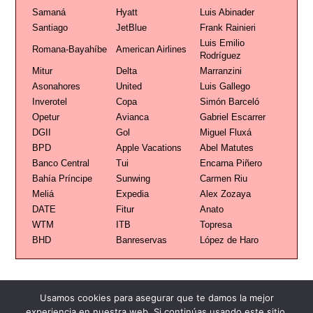
Samaná
Hyatt
Luis Abinader
Santiago
JetBlue
Frank Rainieri
Luis Emilio
Romana-Bayahíbe
American Airlines
Rodríguez
Mitur
Delta
Marranzini
Asonahores
United
Luis Gallego
Inverotel
Copa
Simón Barceló
Opetur
Avianca
Gabriel Escarrer
DGII
Gol
Miguel Fluxá
BPD
Apple Vacations
Abel Matutes
Banco Central
Tui
Encarna Piñero
Bahía Príncipe
Sunwing
Carmen Riu
Meliá
Expedia
Alex Zozaya
DATE
Fitur
Anato
WTM
ITB
Topresa
BHD
Banreservas
López de Haro
Usamos cookies para asegurar que te damos la mejor
experiencia en nuestra web. Si continúas usando este sitio,