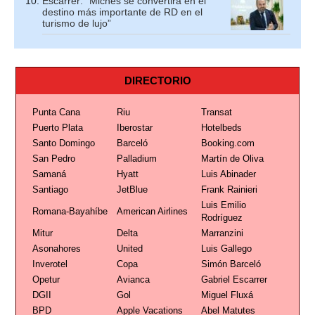
Escarrer: “Miches se convertirá en el
destino más importante de RD en el
turismo de lujo”
DIRECTORIO
Punta Cana
Riu
Transat
Puerto Plata
Iberostar
Hotelbeds
Santo Domingo
Barceló
Booking.com
San Pedro
Palladium
Martín de Oliva
Samaná
Hyatt
Luis Abinader
Santiago
JetBlue
Frank Rainieri
Luis Emilio
Romana-Bayahíbe
American Airlines
Rodríguez
Mitur
Delta
Marranzini
Asonahores
United
Luis Gallego
Inverotel
Copa
Simón Barceló
Opetur
Avianca
Gabriel Escarrer
DGII
Gol
Miguel Fluxá
BPD
Apple Vacations
Abel Matutes