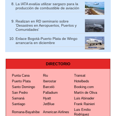
La IATA evalúa utilizar sargazo para la
producción de combustible de aviación
Realizan en RD seminario sobre
‘Desastres en Aeropuertos, Puertos y
Comunidades’
Enlace Bogotá-Puerto Plata de Wingo
arrancaría en diciembre
DIRECTORIO
Punta Cana
Riu
Transat
Puerto Plata
Iberostar
Hotelbeds
Santo Domingo
Barceló
Booking.com
San Pedro
Palladium
Martín de Oliva
Samaná
Hyatt
Luis Abinader
Santiago
JetBlue
Frank Rainieri
Luis Emilio
Romana-Bayahíbe
American Airlines
Rodríguez