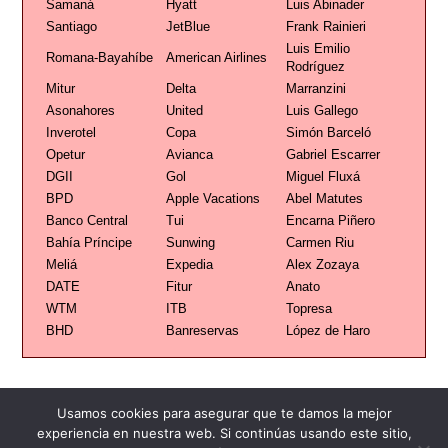
Samaná
Hyatt
Luis Abinader
Santiago
JetBlue
Frank Rainieri
Luis Emilio
Romana-Bayahíbe
American Airlines
Rodríguez
Mitur
Delta
Marranzini
Asonahores
United
Luis Gallego
Inverotel
Copa
Simón Barceló
Opetur
Avianca
Gabriel Escarrer
DGII
Gol
Miguel Fluxá
BPD
Apple Vacations
Abel Matutes
Banco Central
Tui
Encarna Piñero
Bahía Príncipe
Sunwing
Carmen Riu
Meliá
Expedia
Alex Zozaya
DATE
Fitur
Anato
WTM
ITB
Topresa
BHD
Banreservas
López de Haro
Usamos cookies para asegurar que te damos la mejor
experiencia en nuestra web. Si continúas usando este sitio,