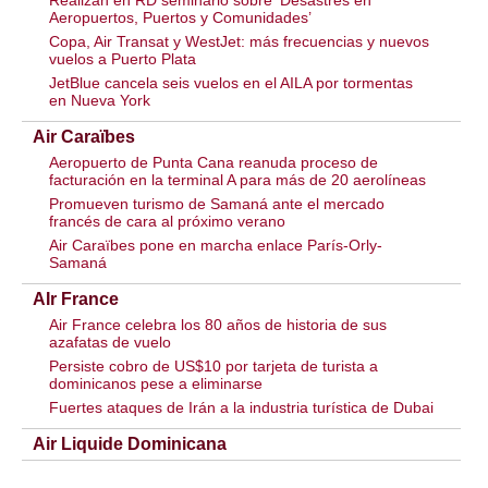
Realizan en RD seminario sobre ‘Desastres en
Aeropuertos, Puertos y Comunidades’
Copa, Air Transat y WestJet: más frecuencias y nuevos
vuelos a Puerto Plata
JetBlue cancela seis vuelos en el AILA por tormentas
en Nueva York
Air Caraïbes
Aeropuerto de Punta Cana reanuda proceso de
facturación en la terminal A para más de 20 aerolíneas
Promueven turismo de Samaná ante el mercado
francés de cara al próximo verano
Air Caraïbes pone en marcha enlace París-Orly-
Samaná
AIr France
Air France celebra los 80 años de historia de sus
azafatas de vuelo
Persiste cobro de US$10 por tarjeta de turista a
dominicanos pese a eliminarse
Fuertes ataques de Irán a la industria turística de Dubai
Air Liquide Dominicana