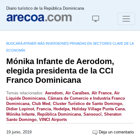
Diario turístico de la República Dominicana
BUSCARÁ ATRAER MÁS INVERSIONES PRIVADAS EN SECTORES CLAVE DE LA
ECONOMÍA
Mónika Infante de Aerodom,
elegida presidenta de la CCI
Franco Dominicana
Temas relacionados:
Aerodom
,
Air Caraïbes
,
AIr France
,
Air
Liquide Dominicana
,
Cámara de Comercio e Industria Franco
Dominicana
,
Club Med
,
Cluster Turístico de Santo Domingo
,
Didier Lopinot
,
Francia
,
Hodelpa
,
Holiday Village Punta Cana
,
Mónika Infante
,
República Dominicana
,
Sansoucí
,
Sheraton
Santo Domingo
,
VINCI Airports
19 junio, 2019
Deja un comentario