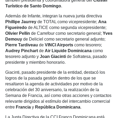
también presidenta y coordinadora general del
Clúster
Turístico de Santo Domingo
.
Además de Infante, integran la nueva junta directiva
Phillipe Jaurrey
de TOTAL como vicepresidente;
Ana
Figueiredo
de ALTICE como segunda vicepresidente;
Olivier Pellin
de Carrefour como secretario general;
Yves
Demouy
de Deliciel como secretario general adjunto;
Pierre Tardiveau
de
VINCI Airports
como tesorero;
Audrey Pinchart
de
Air Liquide Dominicana
como
tesorero adjunto y
Joan Giacinti
de Sofratesa, pasado
presidente y miembro honorario.
Giacinti, pasado presidente de la entidad, destacó los
logros de la pasada gestión dentro de los que se
resaltaron la agenda de actividades por motivo de la
celebración del 30 aniversario, la realización de la
Semana de Francia, así como otras acciones y contactos
relevante dirigidos al estímulo del intercambio comercial
entre
Francia
y
República Dominicana
.
La Junta Directiva de la CCI Franco Dominicana está