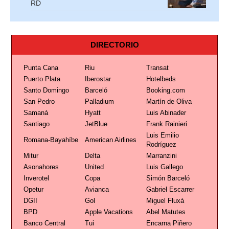
RD
DIRECTORIO
Punta Cana
Riu
Transat
Puerto Plata
Iberostar
Hotelbeds
Santo Domingo
Barceló
Booking.com
San Pedro
Palladium
Martín de Oliva
Samaná
Hyatt
Luis Abinader
Santiago
JetBlue
Frank Rainieri
Luis Emilio
Romana-Bayahíbe
American Airlines
Rodríguez
Mitur
Delta
Marranzini
Asonahores
United
Luis Gallego
Inverotel
Copa
Simón Barceló
Opetur
Avianca
Gabriel Escarrer
DGII
Gol
Miguel Fluxá
BPD
Apple Vacations
Abel Matutes
Banco Central
Tui
Encarna Piñero