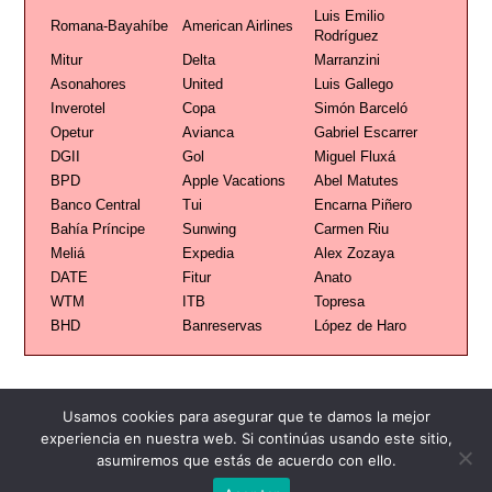
Luis Emilio
Romana-Bayahíbe
American Airlines
Rodríguez
Mitur
Delta
Marranzini
Asonahores
United
Luis Gallego
Inverotel
Copa
Simón Barceló
Opetur
Avianca
Gabriel Escarrer
DGII
Gol
Miguel Fluxá
BPD
Apple Vacations
Abel Matutes
Banco Central
Tui
Encarna Piñero
Bahía Príncipe
Sunwing
Carmen Riu
Meliá
Expedia
Alex Zozaya
DATE
Fitur
Anato
WTM
ITB
Topresa
BHD
Banreservas
López de Haro
Usamos cookies para asegurar que te damos la mejor
experiencia en nuestra web. Si continúas usando este sitio,
asumiremos que estás de acuerdo con ello.
Publicidad
Redacción
Contacto