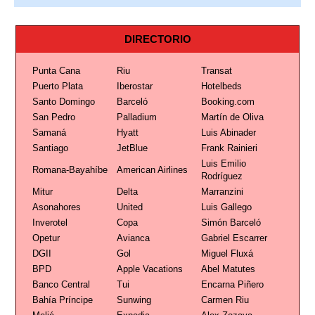
DIRECTORIO
Punta Cana
Riu
Transat
Puerto Plata
Iberostar
Hotelbeds
Santo Domingo
Barceló
Booking.com
San Pedro
Palladium
Martín de Oliva
Samaná
Hyatt
Luis Abinader
Santiago
JetBlue
Frank Rainieri
Luis Emilio
Romana-Bayahíbe
American Airlines
Rodríguez
Mitur
Delta
Marranzini
Asonahores
United
Luis Gallego
Inverotel
Copa
Simón Barceló
Opetur
Avianca
Gabriel Escarrer
DGII
Gol
Miguel Fluxá
BPD
Apple Vacations
Abel Matutes
Banco Central
Tui
Encarna Piñero
Bahía Príncipe
Sunwing
Carmen Riu