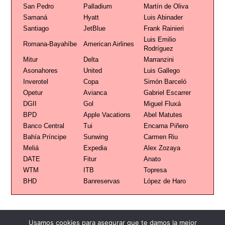
San Pedro
Palladium
Martín de Oliva
Samaná
Hyatt
Luis Abinader
Santiago
JetBlue
Frank Rainieri
Luis Emilio
Romana-Bayahíbe
American Airlines
Rodríguez
Mitur
Delta
Marranzini
Asonahores
United
Luis Gallego
Inverotel
Copa
Simón Barceló
Opetur
Avianca
Gabriel Escarrer
DGII
Gol
Miguel Fluxá
BPD
Apple Vacations
Abel Matutes
Banco Central
Tui
Encarna Piñero
Bahía Príncipe
Sunwing
Carmen Riu
Meliá
Expedia
Alex Zozaya
DATE
Fitur
Anato
WTM
ITB
Topresa
BHD
Banreservas
López de Haro
Usamos cookies para asegurar que te damos la mejor