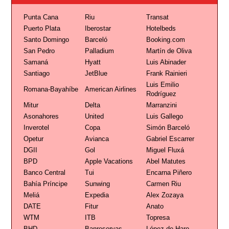
Punta Cana
Riu
Transat
Puerto Plata
Iberostar
Hotelbeds
Santo Domingo
Barceló
Booking.com
San Pedro
Palladium
Martín de Oliva
Samaná
Hyatt
Luis Abinader
Santiago
JetBlue
Frank Rainieri
Luis Emilio
Romana-Bayahíbe
American Airlines
Rodríguez
Mitur
Delta
Marranzini
Asonahores
United
Luis Gallego
Inverotel
Copa
Simón Barceló
Opetur
Avianca
Gabriel Escarrer
DGII
Gol
Miguel Fluxá
BPD
Apple Vacations
Abel Matutes
Banco Central
Tui
Encarna Piñero
Bahía Príncipe
Sunwing
Carmen Riu
Meliá
Expedia
Alex Zozaya
DATE
Fitur
Anato
WTM
ITB
Topresa
BHD
Banreservas
López de Haro