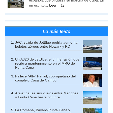
española que oficializa su marcha de Cuba. En
un escrito…
Leer más
Lo más leído
JAC: salida de JetBlue podría aumentar
boletos aéreos entre Newark y RD
Un A320 de JetBlue, el primer avión que
recibirá mantenimiento en el MRO de
Punta Cana
Fallece “Alfy” Fanjul, copropietario del
complejo Casa de Campo
Arajet pausa sus vuelos entre Mendoza
y Punta Cana hasta octubre
La Romana, Bávaro-Punta Cana y