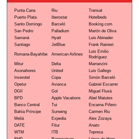
Punta Cana
Riu
Transat
Puerto Plata
Iberostar
Hotelbeds
Santo Domingo
Barceló
Booking.com
San Pedro
Palladium
Martín de Oliva
Samaná
Hyatt
Luis Abinader
Santiago
JetBlue
Frank Rainieri
Luis Emilio
Romana-Bayahíbe
American Airlines
Rodríguez
Mitur
Delta
Marranzini
Asonahores
United
Luis Gallego
Inverotel
Copa
Simón Barceló
Opetur
Avianca
Gabriel Escarrer
DGII
Gol
Miguel Fluxá
BPD
Apple Vacations
Abel Matutes
Banco Central
Tui
Encarna Piñero
Bahía Príncipe
Sunwing
Carmen Riu
Meliá
Expedia
Alex Zozaya
DATE
Fitur
Anato
WTM
ITB
Topresa
BHD
Banreservas
López de Haro