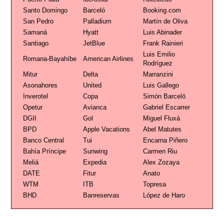
Santo Domingo
Barceló
Booking.com
San Pedro
Palladium
Martín de Oliva
Samaná
Hyatt
Luis Abinader
Santiago
JetBlue
Frank Rainieri
Luis Emilio
Romana-Bayahíbe
American Airlines
Rodríguez
Mitur
Delta
Marranzini
Asonahores
United
Luis Gallego
Inverotel
Copa
Simón Barceló
Opetur
Avianca
Gabriel Escarrer
DGII
Gol
Miguel Fluxá
BPD
Apple Vacations
Abel Matutes
Banco Central
Tui
Encarna Piñero
Bahía Príncipe
Sunwing
Carmen Riu
Meliá
Expedia
Alex Zozaya
DATE
Fitur
Anato
WTM
ITB
Topresa
BHD
Banreservas
López de Haro