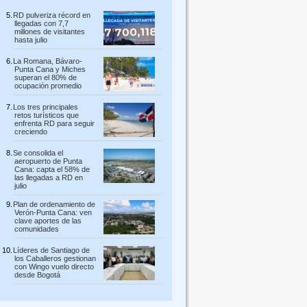
RD pulveriza récord en
llegadas con 7,7
millones de visitantes
hasta julio
La Romana, Bávaro-
Punta Cana y Miches
superan el 80% de
ocupación promedio
Los tres principales
retos turísticos que
enfrenta RD para seguir
creciendo
Se consolida el
aeropuerto de Punta
Cana: capta el 58% de
las llegadas a RD en
julio
Plan de ordenamiento de
Verón-Punta Cana: ven
clave aportes de las
comunidades
Líderes de Santiago de
los Caballeros gestionan
con Wingo vuelo directo
desde Bogotá