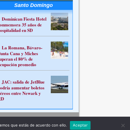
Santo Domingo
Dominican Fiesta Hotel
onmemora 35 años de
ospitalidad en SD
La Romana, Bávaro-
unta Cana y Miches
uperan el 80% de
cupación promedio
JAC: salida de JetBlue
odría aumentar boletos
éreos entre Newark y
RD
Contacto
remos que estás de acuerdo con ello.
Aceptar
ferente