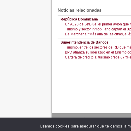
Noticias relacionadas
República Dominicana
Un A320 de JetBlue, el primer avión que
Turismo y sector inmobiliario captan el 3
De Marchena: “Más allá de las cifras, el é
Superintendencia de Bancos
Turismo, entre los sectores de RD que má
BPD afianza su liderazgo en el turismo c
Cartera de crédito al turismo crece 67 % 
Usamos cookies para asegurar que te damos la me
Adverte