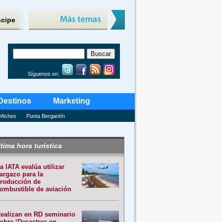
ncipe
Síguenos en:
Destinos
Marketing
Miches
Punta Bergantín
tima hora turística
a IATA evalúa utilizar
argazo para la
roducción de
ombustible de aviación
ealizan en RD seminario
obre ‘Desastres en