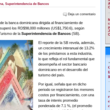
A
na
,
Superintendencia de Bancos
C
Deja un comentario
M
o de la banca dominicana dirigida al financiamiento de
c
p
s superó los RD$98,000 millones (US$1,750.6), según
J
Turismo de la
Superintendencia de Bancos
(SB).
C
El reporte de la SB revela, además,
un crecimiento interanual de 13.2%
de los préstamos a esta industria,
lo que refleja el rol fundamental que
desempeña el sector bancario
C
dominicano en el desarrollo del
f
turismo del país.
R
Por igual, señala que en dicho
periodo se registraron los menores
costos por financiamiento, con una
r
tasa de interés promedio
e
c
ponderada de 7.1 %, (el promedio