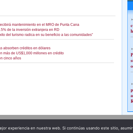
c
 recibirá mantenimiento en el MRO de Punta Cana
2.5% de la inversión extranjera en RD
h
xito del turismo radica en su beneficio a las comunidades”
s absorben créditos en dólares
on más de US$1,000 millones en crédito
P
en cinco años
s
o
p
a
Publicidad
Redacción
jor experiencia en nuestra web. Si continúas usando este sitio, asumi
ncia legal
Todos los derechos reservados
Grupo Pre