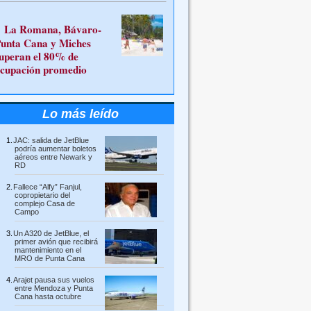
La Romana, Bávaro-
unta Cana y Miches
uperan el 80% de
cupación promedio
Lo más leído
JAC: salida de JetBlue
podría aumentar boletos
aéreos entre Newark y
RD
Fallece “Alfy” Fanjul,
copropietario del
complejo Casa de
Campo
Un A320 de JetBlue, el
primer avión que recibirá
mantenimiento en el
MRO de Punta Cana
Arajet pausa sus vuelos
entre Mendoza y Punta
Cana hasta octubre