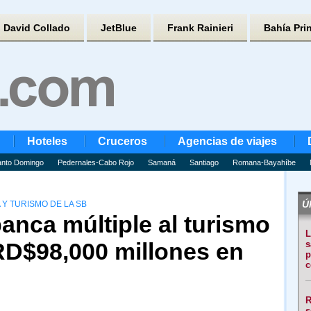
David Collado
JetBlue
Frank Rainieri
Bahía Pri
Hoteles
Cruceros
Agencias de viajes
nto Domingo
Pedernales-Cabo Rojo
Samaná
Santiago
Romana-Bayahíbe
Úl
Y TURISMO DE LA SB
banca múltiple al turismo
L
RD$98,000 millones en
s
p
c
R
s