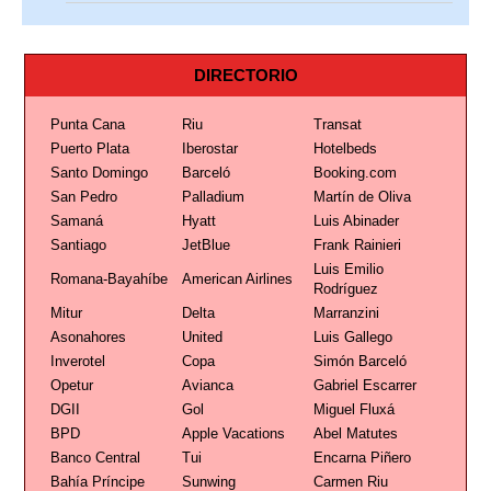
DIRECTORIO
Punta Cana
Riu
Transat
Puerto Plata
Iberostar
Hotelbeds
Santo Domingo
Barceló
Booking.com
San Pedro
Palladium
Martín de Oliva
Samaná
Hyatt
Luis Abinader
Santiago
JetBlue
Frank Rainieri
Luis Emilio
Romana-Bayahíbe
American Airlines
Rodríguez
Mitur
Delta
Marranzini
Asonahores
United
Luis Gallego
Inverotel
Copa
Simón Barceló
Opetur
Avianca
Gabriel Escarrer
DGII
Gol
Miguel Fluxá
BPD
Apple Vacations
Abel Matutes
Banco Central
Tui
Encarna Piñero
Bahía Príncipe
Sunwing
Carmen Riu