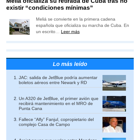
Meliá oficializa su retirada de Cuba tras no
existir “condiciones mínimas”
Meliá se convierte en la primera cadena
española que oficializa su marcha de Cuba. En
un escrito…
Leer más
Lo más leído
JAC: salida de JetBlue podría aumentar
boletos aéreos entre Newark y RD
Un A320 de JetBlue, el primer avión que
recibirá mantenimiento en el MRO de
Punta Cana
Fallece “Alfy” Fanjul, copropietario del
complejo Casa de Campo