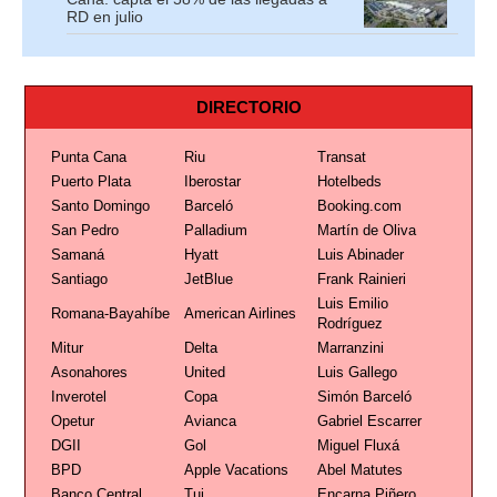
RD en julio
DIRECTORIO
Punta Cana
Riu
Transat
Puerto Plata
Iberostar
Hotelbeds
Santo Domingo
Barceló
Booking.com
San Pedro
Palladium
Martín de Oliva
Samaná
Hyatt
Luis Abinader
Santiago
JetBlue
Frank Rainieri
Luis Emilio
Romana-Bayahíbe
American Airlines
Rodríguez
Mitur
Delta
Marranzini
Asonahores
United
Luis Gallego
Inverotel
Copa
Simón Barceló
Opetur
Avianca
Gabriel Escarrer
DGII
Gol
Miguel Fluxá
BPD
Apple Vacations
Abel Matutes
Banco Central
Tui
Encarna Piñero