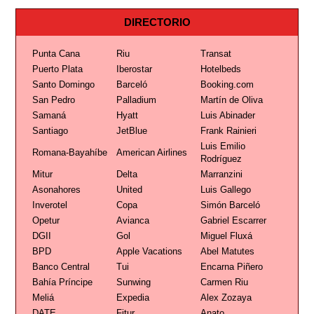
DIRECTORIO
Punta Cana
Riu
Transat
Puerto Plata
Iberostar
Hotelbeds
Santo Domingo
Barceló
Booking.com
San Pedro
Palladium
Martín de Oliva
Samaná
Hyatt
Luis Abinader
Santiago
JetBlue
Frank Rainieri
Luis Emilio
Romana-Bayahíbe
American Airlines
Rodríguez
Mitur
Delta
Marranzini
Asonahores
United
Luis Gallego
Inverotel
Copa
Simón Barceló
Opetur
Avianca
Gabriel Escarrer
DGII
Gol
Miguel Fluxá
BPD
Apple Vacations
Abel Matutes
Banco Central
Tui
Encarna Piñero
Bahía Príncipe
Sunwing
Carmen Riu
Meliá
Expedia
Alex Zozaya
DATE
Fitur
Anato