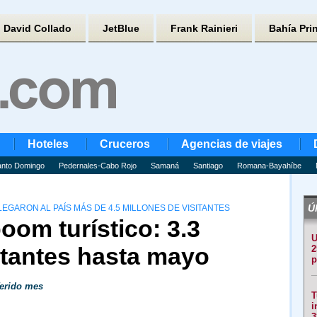
David Collado
JetBlue
Frank Rainieri
Bahía Pri
Hoteles
Cruceros
Agencias de viajes
nto Domingo
Pedernales-Cabo Rojo
Samaná
Santiago
Romana-Bayahíbe
Úl
GARON AL PAÍS MÁS DE 4.5 MILLONES DE VISITANTES
oom turístico: 3.3
U
itantes hasta mayo
2
p
ferido mes
T
i
3