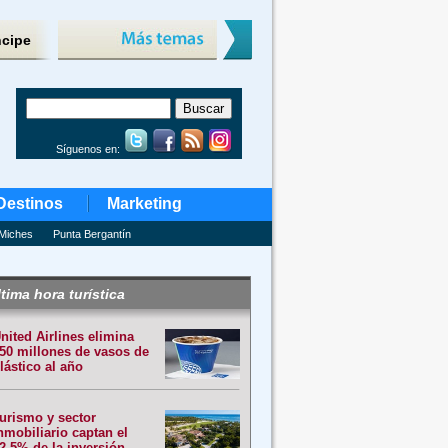
ncipe
Síguenos en:
Destinos
Marketing
Miches
Punta Bergantín
tima hora turística
nited Airlines elimina
50 millones de vasos de
lástico al año
urismo y sector
nmobiliario captan el
2.5% de la inversión