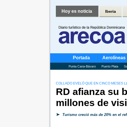
Hoy es noticia
Iberia
Portada
Aerolíneas
Punta Cana-Bávaro
Puerto Plata
Sa
COLLADO EVELÓ QUE EN CINCO MESES LLE
RD afianza su b
millones de vis
Turismo creció más de 20% en el re