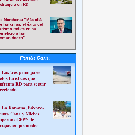
xtranjera en RD
e Marchena: “Más allá
e las cifras, el éxito del
urismo radica en su
eneficio a las
omunidades”
Punta Cana
Los tres principales
etos turísticos que
nfrenta RD para seguir
reciendo
La Romana, Bávaro-
unta Cana y Miches
uperan el 80% de
cupación promedio