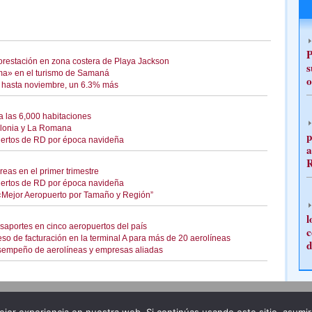
P
orestación en zona costera de Playa Jackson
s
ma» en el turismo de Samaná
o
s hasta noviembre, un 6.3% más
 las 6,000 habitaciones
olonia y La Romana
p
uertos de RD por época navideña
a
eas en el primer trimestre
uertos de RD por época navideña
«Mejor Aeropuerto por Tamaño y Región”
l
saportes en cinco aeropuertos del país
c
o de facturación en la terminal A para más de 20 aerolíneas
d
sempeño de aerolíneas y empresas aliadas
Publicidad
Redacción