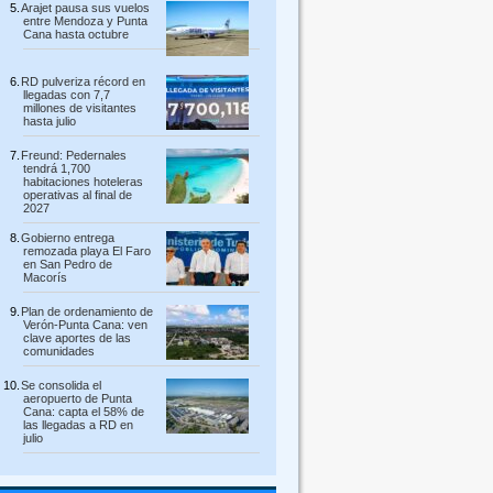
Arajet pausa sus vuelos
entre Mendoza y Punta
Cana hasta octubre
RD pulveriza récord en
llegadas con 7,7
millones de visitantes
hasta julio
Freund: Pedernales
tendrá 1,700
habitaciones hoteleras
operativas al final de
2027
Gobierno entrega
remozada playa El Faro
en San Pedro de
Macorís
Plan de ordenamiento de
Verón-Punta Cana: ven
clave aportes de las
comunidades
Se consolida el
aeropuerto de Punta
Cana: capta el 58% de
las llegadas a RD en
julio