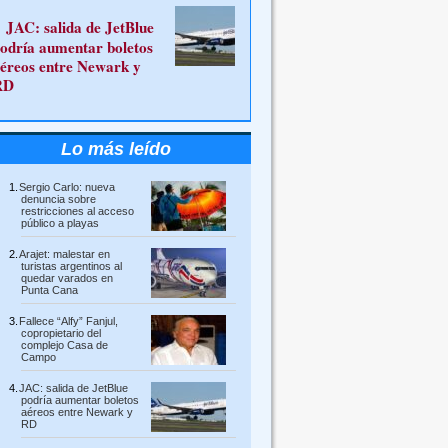
JAC: salida de JetBlue
odría aumentar boletos
éreos entre Newark y
RD
Lo más leído
Sergio Carlo: nueva
denuncia sobre
restricciones al acceso
público a playas
Arajet: malestar en
turistas argentinos al
quedar varados en
Punta Cana
Fallece “Alfy” Fanjul,
copropietario del
complejo Casa de
Campo
JAC: salida de JetBlue
podría aumentar boletos
aéreos entre Newark y
RD