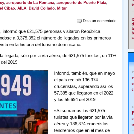
ey
,
aeropuerto de La Romana
,
aeropuerto de Puerto Plata
,
e
el Cibao
,
AILA
,
David Collado
,
Mitur
D
Deja un comentario
d
t
o
, informó que 621,575 personas visitaron República
b
dose a 3,379,392 el número de llegadas en los primeros
c
ista en la historia del turismo dominicano.
la llegada, sólo por la vía aérea, de 621,575 turistas, un 11%
del 2019.
Informó, también, que en mayo
r
el país recibió 136,374
e
cruceristas, superando así los
c
57,385 que llegaron en el 2022
y los 55,694 del 2019.
«Si sumamos los 621,575
P
turistas que llegaron por la vía
s
o
aérea y 136,374 cruceristas
tendremos que en el mes de