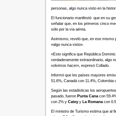
personas, algo nunca visto en la histor
El funcionario manifestó que en su ges
señalar que, en los primeros cinco mes
sólo por la vía aérea.
Asimismo, reveló que, en ese mismo pe
«algo nunca visto».
«Esto significa que República Dominica
verdaderamente extraordinario, algo nu
volvimos hacer», expresó Collado.
Informó que los países mayores emiso
51.6%, Canadá con 11.4%, Colombia co
Según las estadisticas los aeropuertos
pasado, fueron
Punta Cana
con 59.4
con 2% y
Catey
y
La Romana
con 0.
El ministro de Turismo estima que al f