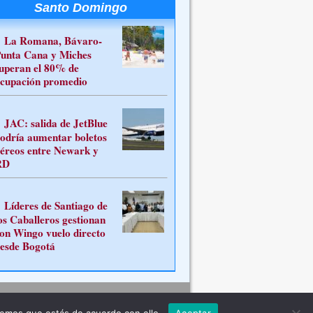
Santo Domingo
La Romana, Bávaro-
unta Cana y Miches
uperan el 80% de
cupación promedio
JAC: salida de JetBlue
odría aumentar boletos
éreos entre Newark y
RD
Líderes de Santiago de
os Caballeros gestionan
on Wingo vuelo directo
esde Bogotá
Contacto