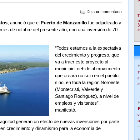
Deja un comentario
T
i
tos,
anunció que el
Puerto de Manzanillo
fue adjudicado y
3
el mes de octubre del presente año, con una inversión de 70
e
“Todos estamos a la expectativa
del crecimiento y progreso, que
va a traer este proyecto al
municipio, debido al movimiento
r
que creará no solo en el pueblo,
e
sino, en toda la región Noroeste
c
(Montecristi, Valverde y
Santiago Rodríguez), a nivel de
empleos y visitantes”,
P
manifestó.
s
o
magnitud generan un efecto de nuevas inversiones por parte
e en crecimiento y dinamismo para la economía de