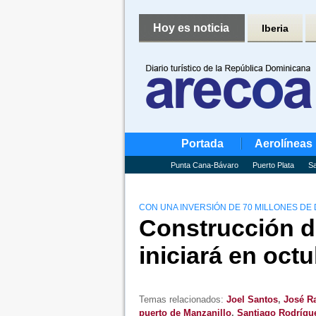
Hoy es noticia
Iberia
Portada
Aerolíneas
Punta Cana-Bávaro
Puerto Plata
Sa
CON UNA INVERSIÓN DE 70 MILLONES DE
Construcción d
iniciará en oct
Temas relacionados:
Joel Santos
,
José R
puerto de Manzanillo
,
Santiago Rodrígu