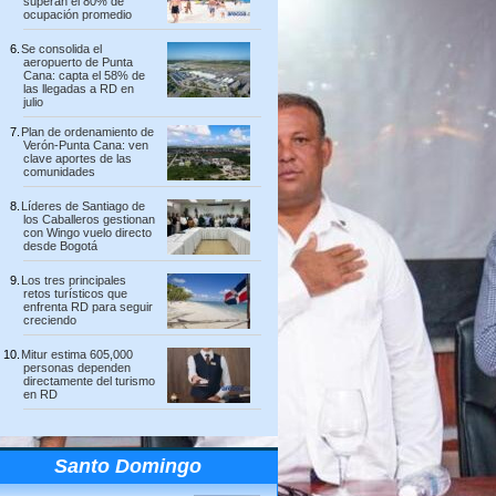
superan el 80% de
ocupación promedio
Se consolida el
aeropuerto de Punta
Cana: capta el 58% de
las llegadas a RD en
julio
Plan de ordenamiento de
Verón-Punta Cana: ven
clave aportes de las
comunidades
Líderes de Santiago de
los Caballeros gestionan
con Wingo vuelo directo
desde Bogotá
Los tres principales
retos turísticos que
enfrenta RD para seguir
creciendo
Mitur estima 605,000
personas dependen
directamente del turismo
en RD
Santo Domingo