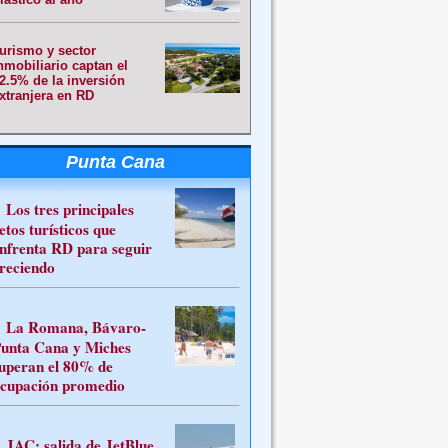
urismo y sector
nmobiliario captan el
2.5% de la inversión
xtranjera en RD
Punta Cana
Los tres principales
etos turísticos que
nfrenta RD para seguir
reciendo
La Romana, Bávaro-
unta Cana y Miches
uperan el 80% de
cupación promedio
JAC: salida de JetBlue