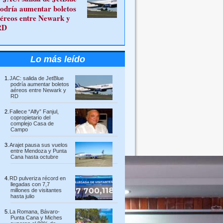
odría aumentar boletos
éreos entre Newark y
RD
Lo más leído
JAC: salida de JetBlue
podría aumentar boletos
aéreos entre Newark y
RD
Fallece “Alfy” Fanjul,
copropietario del
complejo Casa de
Campo
Arajet pausa sus vuelos
entre Mendoza y Punta
Cana hasta octubre
RD pulveriza récord en
llegadas con 7,7
millones de visitantes
hasta julio
La Romana, Bávaro-
Punta Cana y Miches