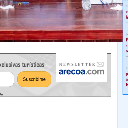
c
h
P
s
o
p
a
Ver