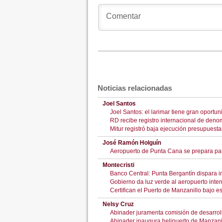
Noticias relacionadas
Joel Santos
Joel Santos: el larimar tiene gran oportun
RD recibe registro internacional de deno
Mitur registró baja ejecución presupuest
José Ramón Holguín
Aeropuerto de Punta Cana se prepara para
Montecristi
Banco Central: Punta Bergantín dispara in
Gobierno da luz verde al aeropuerto inter
Certifican el Puerto de Manzanillo bajo 
Nelsy Cruz
Abinader juramenta comisión de desarrollo
Abinader inaugura helipuerto de Manzanil