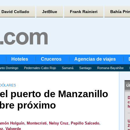
David Collado
JetBlue
Frank Rainieri
Bahía Pri
Hoteles
Cruceros
Agencias de viajes
nto Domingo
Pedernales-Cabo Rojo
Samaná
Santiago
Romana-Bayahíbe
Úl
 DÓLARES
el puerto de Manzanillo
D
ubre próximo
c
h
U
amón Holguín
,
Montecristi
,
Nelsy Cruz
,
Pepillo Salcedo
,
2
ez
,
Valverde
p