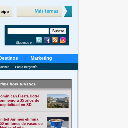
ncipe
Síguenos en:
Destinos
Marketing
Miches
Punta Bergantín
tima hora turística
ominican Fiesta Hotel
onmemora 35 años de
ospitalidad en SD
nited Airlines elimina
50 millones de vasos de
lástico al año