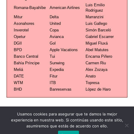
Luis Emilio
Romana-Bayahíbe
American Airlines
Rodríguez
Mitur
Delta
Marranzini
Asonahores
United
Luis Gallego
Inverotel
Copa
Simón Barceló
Opetur
Avianca
Gabriel Escarrer
DGII
Gol
Miguel Fluxá
BPD
Apple Vacations
Abel Matutes
Banco Central
Tui
Encarna Piñero
Bahía Príncipe
Sunwing
Carmen Riu
Meliá
Expedia
Alex Zozaya
DATE
Fitur
Anato
WTM
ITB
Topresa
BHD
Banreservas
López de Haro
Usamos cookies para asegurar que te damos la mejor
experiencia en nuestra web. Si continúas usando este sitio,
asumiremos que estás de acuerdo con ello.
Publicidad
Redacción
Contacto