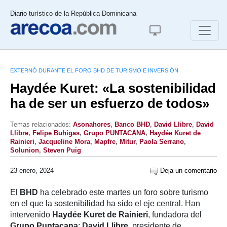
Diario turístico de la República Dominicana
EXTERNÓ DURANTE EL FORO BHD DE TURISMO E INVERSIÓN
Haydée Kuret: «La sostenibilidad
ha de ser un esfuerzo de todos»
Temas relacionados:
Asonahores
,
Banco BHD
,
David LIibre
,
David
Llibre
,
Felipe Buhigas
,
Grupo PUNTACANA
,
Haydée Kuret de
Rainieri
,
Jacqueline Mora
,
Mapfre
,
Mitur
,
Paola Serrano
,
Solunion
,
Steven Puig
23 enero, 2024
Deja un comentario
El
BHD
ha celebrado este martes un foro sobre turismo
en el que la sostenibilidad ha sido el eje central. Han
intervenido
Haydée Kuret de Rainieri
, fundadora del
Grupo Puntacana
;
David Llibre
, presidente de