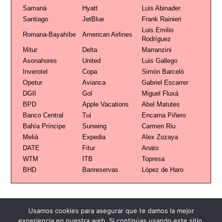
Samaná
Hyatt
Luis Abinader
Santiago
JetBlue
Frank Rainieri
Luis Emilio
Romana-Bayahíbe
American Airlines
Rodríguez
Mitur
Delta
Marranzini
Asonahores
United
Luis Gallego
Inverotel
Copa
Simón Barceló
Opetur
Avianca
Gabriel Escarrer
DGII
Gol
Miguel Fluxá
BPD
Apple Vacations
Abel Matutes
Banco Central
Tui
Encarna Piñero
Bahía Príncipe
Sunwing
Carmen Riu
Meliá
Expedia
Alex Zozaya
DATE
Fitur
Anato
WTM
ITB
Topresa
BHD
Banreservas
López de Haro
Usamos cookies para asegurar que te damos la mejor
experiencia en nuestra web. Si continúas usando este sitio,