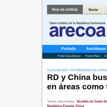
Hoy es noticia
Iberia
Portada
Aerolíneas
Punta Cana-Bávaro
Puerto Plata
Sa
ALCALDÍA SDE Y AUTORIDADES DE CHA
RD y China bu
en áreas como 
Temas relacionados:
Alcaldía de Santo D
República Popular China