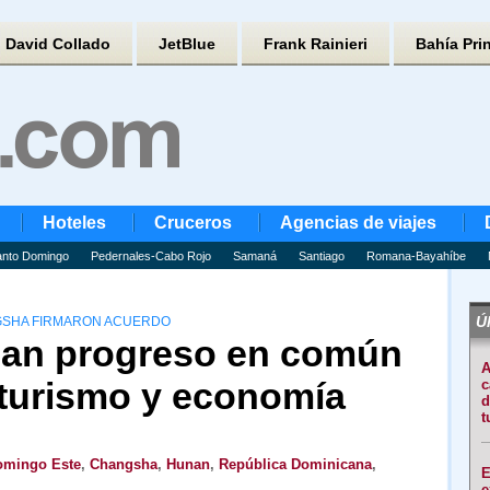
David Collado
JetBlue
Frank Rainieri
Bahía Pri
Hoteles
Cruceros
Agencias de viajes
nto Domingo
Pedernales-Cabo Rojo
Samaná
Santiago
Romana-Bayahíbe
Úl
NGSHA FIRMARON ACUERDO
san progreso en común
A
turismo y economía
c
d
t
omingo Este
,
Changsha
,
Hunan
,
República Dominicana
,
E
e