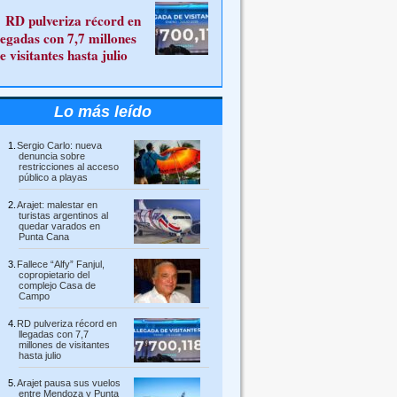
RD pulveriza récord en
legadas con 7,7 millones
e visitantes hasta julio
Lo más leído
Sergio Carlo: nueva
denuncia sobre
restricciones al acceso
público a playas
Arajet: malestar en
turistas argentinos al
quedar varados en
Punta Cana
Fallece “Alfy” Fanjul,
copropietario del
complejo Casa de
Campo
RD pulveriza récord en
llegadas con 7,7
millones de visitantes
hasta julio
Arajet pausa sus vuelos
entre Mendoza y Punta