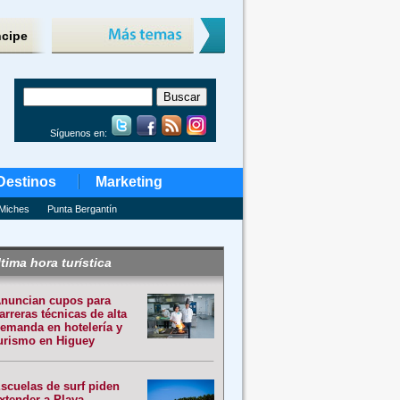
ncipe
Síguenos en:
Destinos
Marketing
Miches
Punta Bergantín
tima hora turística
nuncian cupos para
arreras técnicas de alta
emanda en hotelería y
urismo en Higuey
scuelas de surf piden
xtender a Playa