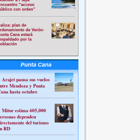
ncuentro “acceso
úblico con orden”
aliza: plan de
rdenamiento de Verón-
unta Cana estará
espaldado por la
oblación
Punta Cana
Arajet pausa sus vuelos
ntre Mendoza y Punta
ana hasta octubre
Mitur estima 605,000
ersonas dependen
irectamente del turismo
n RD