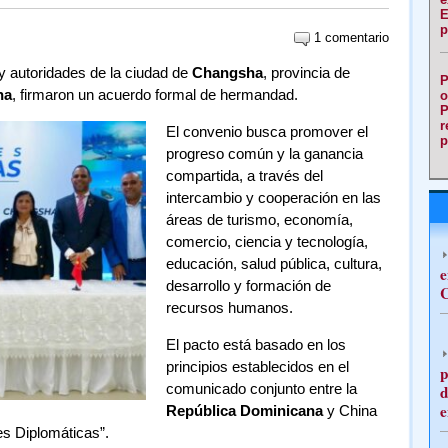
E
p
1 comentario
y autoridades de la ciudad de
Changsha
, provincia de
P
na
, firmaron un acuerdo formal de hermandad.
o
P
r
El convenio busca promover el
p
progreso común y la ganancia
compartida, a través del
intercambio y cooperación en las
áreas de turismo, economía,
comercio, ciencia y tecnología,
educación, salud pública, cultura,
e
desarrollo y formación de
C
recursos humanos.
El pacto está basado en los
principios establecidos en el
p
comunicado conjunto entre la
d
e
República Dominicana
y China
es Diplomáticas”.