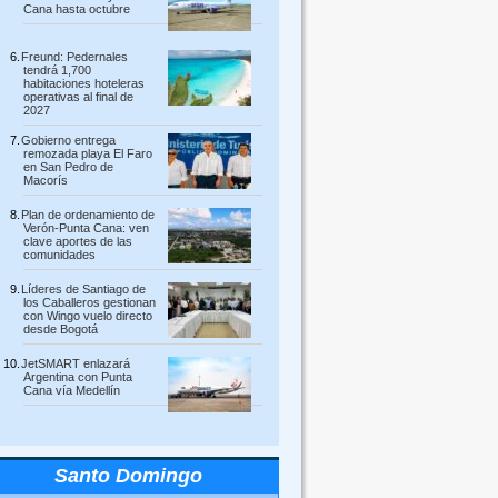
Cana hasta octubre
Freund: Pedernales
tendrá 1,700
habitaciones hoteleras
operativas al final de
2027
Gobierno entrega
remozada playa El Faro
en San Pedro de
Macorís
Plan de ordenamiento de
Verón-Punta Cana: ven
clave aportes de las
comunidades
Líderes de Santiago de
los Caballeros gestionan
con Wingo vuelo directo
desde Bogotá
JetSMART enlazará
Argentina con Punta
Cana vía Medellín
Santo Domingo