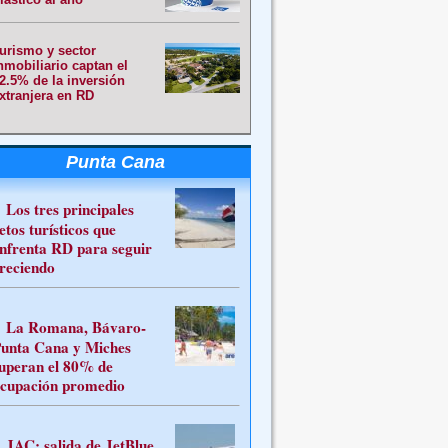
urismo y sector
nmobiliario captan el
2.5% de la inversión
xtranjera en RD
Punta Cana
Los tres principales
etos turísticos que
nfrenta RD para seguir
reciendo
La Romana, Bávaro-
unta Cana y Miches
uperan el 80% de
cupación promedio
JAC: salida de JetBlue