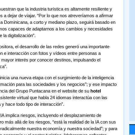
stran que la industria turística es altamente resiliente y
a dejar de viajar. “Por lo que nos atreveríamos a afirmar
ca Dominicana, a corto y mediano plazo, seguirá basado en
eamos capaces de adaptarnos a los cambios y necesidades
 la digitalización”.
ositora, el desarrollo de las redes generó una importante
n e interacción con fotos y vídeos entre personas a
n mayor interés por conocer destinos, impulsando el
ca”.
 inicia una nueva etapa con el surgimiento de la inteligencia
ormación para las sociedades y los negocios”; y ese impacto
encia del Grupo Puntacana en el website de su
hotel
stente virtual que habla 24 idiomas interactúa con las
y hace todo tipo de interacción”.
 IA implica riesgos, incluyendo el desplazamiento de
o más allá de los riesgos, “está la realidad de la IA con sus
á radicalmente nuestra economía y nuestra sociedad”; y para