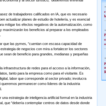
a economía y al sector turístico, “deberemos enfrentar
c
asez de trabajadores calificados en IA, que es necesario
h
en actualizar planes de estudio de hotelería, y es esencial
ara mitigar los efectos negativos de la automatización, como
y maximizarán los beneficios al preparar a los empleados
P
.
s
o
rar que las pymes, “cuentan con escasa capacidad de
 estrategia de negocios con mira a fortalecer los sectores
ue sean de beneficio para grandes, medianas y pequeñas
p
a
 la infraestructura de redes para el acceso a la información,
os, tanto para la empresa como para el visitante. Es
igital, labor que corresponde al sector privado; involucra
si queremos permanecer como líderes de la industria
l.
una estrategia de inteligencia artificial formal en la industria
ional, que “debería contemplar centros de datos desde donde