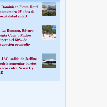
Dominican Fiesta Hotel
onmemora 35 años de
ospitalidad en SD
La Romana, Bávaro-
unta Cana y Miches
uperan el 80% de
cupación promedio
JAC: salida de JetBlue
odría aumentar boletos
éreos entre Newark y
RD