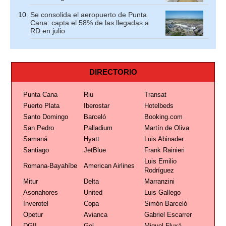
Se consolida el aeropuerto de Punta
Cana: capta el 58% de las llegadas a
RD en julio
DIRECTORIO
Punta Cana
Riu
Transat
Puerto Plata
Iberostar
Hotelbeds
Santo Domingo
Barceló
Booking.com
San Pedro
Palladium
Martín de Oliva
Samaná
Hyatt
Luis Abinader
Santiago
JetBlue
Frank Rainieri
Luis Emilio
Romana-Bayahíbe
American Airlines
Rodríguez
Mitur
Delta
Marranzini
Asonahores
United
Luis Gallego
Inverotel
Copa
Simón Barceló
Opetur
Avianca
Gabriel Escarrer
DGII
Gol
Miguel Fluxá