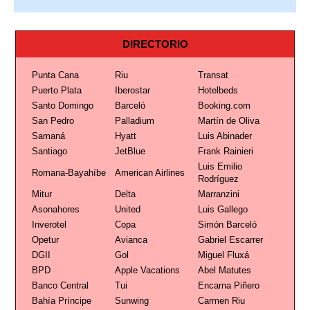
DIRECTORIO
Punta Cana
Riu
Transat
Puerto Plata
Iberostar
Hotelbeds
Santo Domingo
Barceló
Booking.com
San Pedro
Palladium
Martín de Oliva
Samaná
Hyatt
Luis Abinader
Santiago
JetBlue
Frank Rainieri
Luis Emilio
Romana-Bayahíbe
American Airlines
Rodríguez
Mitur
Delta
Marranzini
Asonahores
United
Luis Gallego
Inverotel
Copa
Simón Barceló
Opetur
Avianca
Gabriel Escarrer
DGII
Gol
Miguel Fluxá
BPD
Apple Vacations
Abel Matutes
Banco Central
Tui
Encarna Piñero
Bahía Príncipe
Sunwing
Carmen Riu