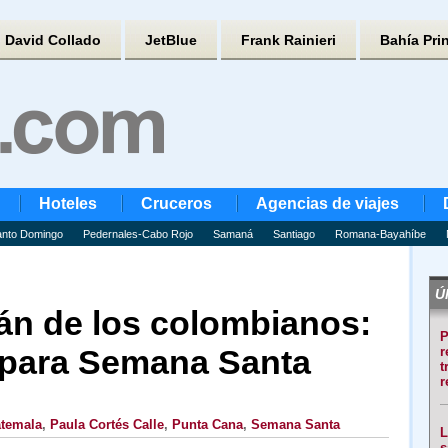
David Collado
JetBlue
Frank Rainieri
Bahía Pri
Hoteles
Cruceros
Agencias de viajes
nto Domingo
Pedernales-Cabo Rojo
Samaná
Santiago
Romana-Bayahíbe
Úl
án de los colombianos:
P
s para Semana Santa
r
t
r
temala
,
Paula Cortés Calle
,
Punta Cana
,
Semana Santa
L
s