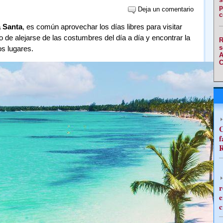
p
Deja un comentario
c
 Santa
, es común aprovechar los días libres para visitar
 de alejarse de las costumbres del día a día y encontrar la
R
s
os lugares.
A
C
C
f
R
r
e
c