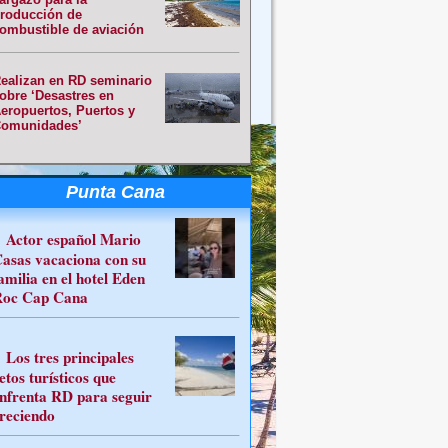
roducción de
ombustible de aviación
ealizan en RD seminario
obre ‘Desastres en
eropuertos, Puertos y
omunidades’
Punta Cana
Actor español Mario
asas vacaciona con su
amilia en el hotel Eden
oc Cap Cana
Los tres principales
etos turísticos que
nfrenta RD para seguir
reciendo