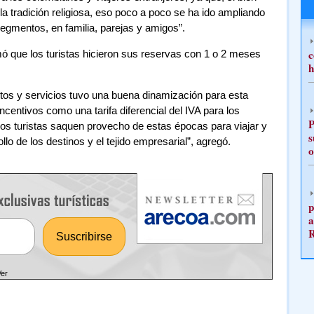
a tradición religiosa, eso poco a poco se ha ido ampliando
segmentos, en familia, parejas y amigos”.
c
mó que los turistas hicieron sus reservas con 1 o 2 meses
h
ctos y servicios tuvo una buena dinamización para esta
centivos como una tarifa diferencial del IVA para los
P
los turistas saquen provecho de estas épocas para viajar y
s
llo de los destinos y el tejido empresarial”, agregó.
o
p
a
Ver