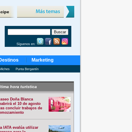
ncipe
Síguenos en:
Destinos
Marketing
Miches
Punta Bergantín
tima hora turística
aseo Doña Blanca
eabrirá el 10 de agosto
ras concluir trabajos de
emozamiento
a IATA evalúa utilizar
argazo para la