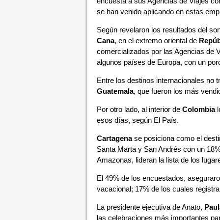
encuesta a sus Agencias de Viajes con
se han venido aplicando en estas emp
Según revelaron los resultados del son
Cana
, en el extremo oriental de
Repúb
comercializados por las Agencias de Vi
algunos países de Europa, con un por
Entre los destinos internacionales no 
Guatemala
, que fueron los más vendi
Por otro lado, al interior de
Colombia
l
esos días, según El País.
Cartagena
se posiciona como el desti
Santa Marta y San Andrés con un 18% 
Amazonas, lideran la lista de los luga
El 49% de los encuestados, aseguraro
vacacional; 17% de los cuales registr
La presidente ejecutiva de Anato,
Paul
las celebraciones más importantes para