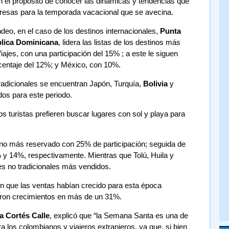
 el propósito de conocer las dinámicas y tendencias que
resas para la temporada vacacional que se avecina.
deo, en el caso de los destinos internacionales,
Punta
lica Dominicana
, lidera las listas de los destinos más
ajes, con una participación del 15% ; a este le siguen
centaje del 12%; y México, con 10%.
tradicionales se encuentran Japón, Turquía,
Bolivia
y
dos para este periodo.
os turistas prefieren buscar lugares con sol y playa para
no más reservado con 25% de participación; seguida de
y 14%, respectivamente. Mientras que Tolú, Huila y
res no tradicionales más vendidos.
n que las ventas habían crecido para esta época
aron crecimientos en más de un 31%.
a Cortés Calle
, explicó que “la Semana Santa es una de
 los colombianos y viajeros extranjeros, ya que, si bien