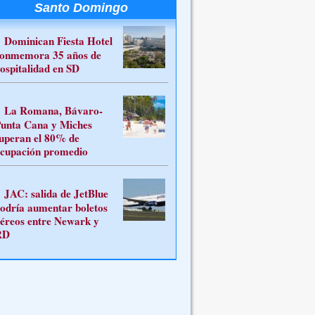
Santo Domingo
Dominican Fiesta Hotel
onmemora 35 años de
ospitalidad en SD
La Romana, Bávaro-
unta Cana y Miches
uperan el 80% de
cupación promedio
JAC: salida de JetBlue
odría aumentar boletos
éreos entre Newark y
RD