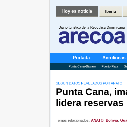
Hoy es noticia
Iberia
Portada
Aerolíneas
Punta Cana-Bávaro
Puerto Plata
Sa
SEGÚN DATOS REVELADOS POR ANATO
Punta Cana, im
lidera reserva
Temas relacionados:
ANATO
,
Bolivia
,
Gua