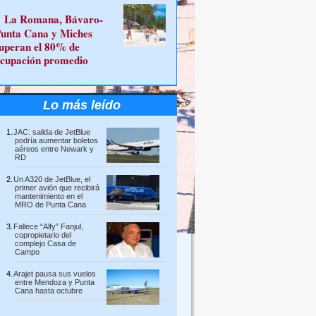
La Romana, Bávaro-
unta Cana y Miches
uperan el 80% de
cupación promedio
Lo más leído
JAC: salida de JetBlue
podría aumentar boletos
aéreos entre Newark y
RD
Un A320 de JetBlue, el
primer avión que recibirá
mantenimiento en el
MRO de Punta Cana
Fallece “Alfy” Fanjul,
copropietario del
complejo Casa de
Campo
Arajet pausa sus vuelos
entre Mendoza y Punta
Cana hasta octubre