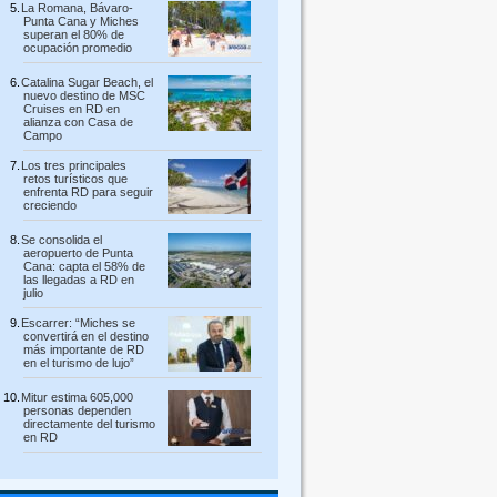
La Romana, Bávaro-
Punta Cana y Miches
superan el 80% de
ocupación promedio
Catalina Sugar Beach, el
nuevo destino de MSC
Cruises en RD en
alianza con Casa de
Campo
Los tres principales
retos turísticos que
enfrenta RD para seguir
creciendo
Se consolida el
aeropuerto de Punta
Cana: capta el 58% de
las llegadas a RD en
julio
Escarrer: “Miches se
convertirá en el destino
más importante de RD
en el turismo de lujo”
Mitur estima 605,000
personas dependen
directamente del turismo
en RD