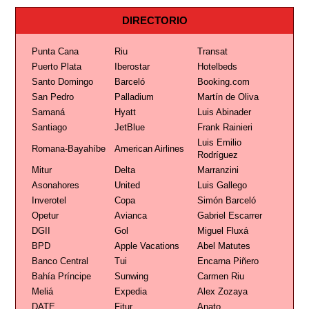
DIRECTORIO
Punta Cana
Riu
Transat
Puerto Plata
Iberostar
Hotelbeds
Santo Domingo
Barceló
Booking.com
San Pedro
Palladium
Martín de Oliva
Samaná
Hyatt
Luis Abinader
Santiago
JetBlue
Frank Rainieri
Luis Emilio
Romana-Bayahíbe
American Airlines
Rodríguez
Mitur
Delta
Marranzini
Asonahores
United
Luis Gallego
Inverotel
Copa
Simón Barceló
Opetur
Avianca
Gabriel Escarrer
DGII
Gol
Miguel Fluxá
BPD
Apple Vacations
Abel Matutes
Banco Central
Tui
Encarna Piñero
Bahía Príncipe
Sunwing
Carmen Riu
Meliá
Expedia
Alex Zozaya
DATE
Fitur
Anato