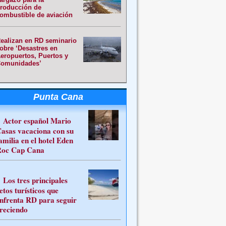
roducción de
ombustible de aviación
ealizan en RD seminario
obre ‘Desastres en
eropuertos, Puertos y
omunidades’
Punta Cana
Actor español Mario
asas vacaciona con su
amilia en el hotel Eden
oc Cap Cana
Los tres principales
etos turísticos que
nfrenta RD para seguir
reciendo