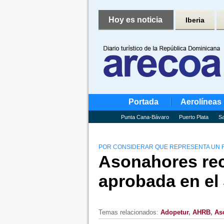
Hoy es noticia
Iberia
Portada
Aerolíneas
Punta Cana-Bávaro
Puerto Plata
Sa
POR CONSIDERAR QUE REPRESENTA UN
Asonahores rec
aprobada en el
Temas relacionados:
Adopetur
,
AHRB
,
As