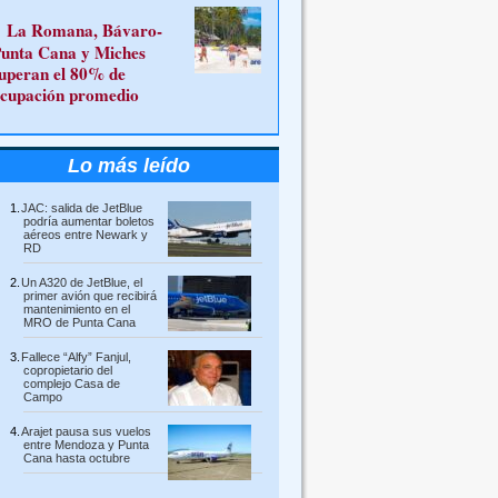
La Romana, Bávaro-
unta Cana y Miches
uperan el 80% de
cupación promedio
Lo más leído
JAC: salida de JetBlue
podría aumentar boletos
aéreos entre Newark y
RD
Un A320 de JetBlue, el
primer avión que recibirá
mantenimiento en el
MRO de Punta Cana
Fallece “Alfy” Fanjul,
copropietario del
complejo Casa de
Campo
Arajet pausa sus vuelos
entre Mendoza y Punta
Cana hasta octubre