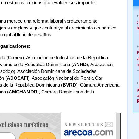
o en estudios técnicos que evalúen sus impactos
ana merece una reforma laboral verdaderamente
c
h
ores empleos y que contribuya al crecimiento económico
o global lleno de desafíos.
rganizaciones:
P
da (
Conep
), Asociación de Industrias de la República
s
o
vieros de la República Dominicana (
ANRD
), Asociación
Asodojo), Asociación Dominicana de Sociedades
ón (
ADOSAFI
), Asociación Nacional de Rent a Car
s de la República Dominicana (
BVRD
), Cámara Americana
p
na (
AMCHAMDR
), Cámara Dominicana de la
a