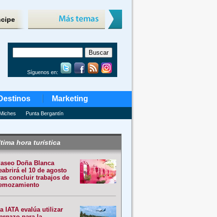
ncipe
Síguenos en:
Destinos
Marketing
Miches
Punta Bergantín
tima hora turística
aseo Doña Blanca
eabrirá el 10 de agosto
ras concluir trabajos de
emozamiento
a IATA evalúa utilizar
argazo para la