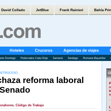
David Collado
JetBlue
Frank Rainieri
Bahía Pri
Hoteles
Cruceros
Agencias de viajes
nto Domingo
Pedernales-Cabo Rojo
Samaná
Santiago
Romana-Bayahíbe
Úl
 RETROCESO
haza reforma laboral
P
 Senado
r
t
r
onahores
,
Código de Trabajo
L
s