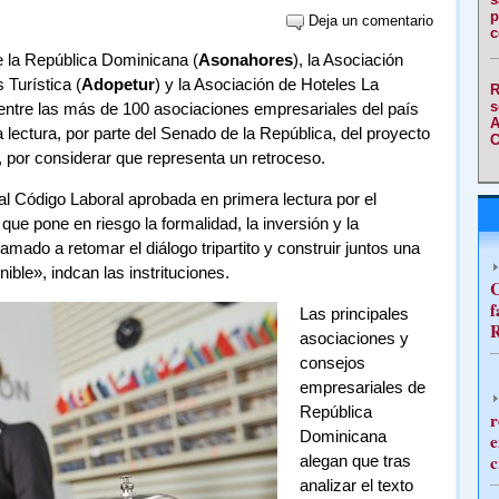
p
Deja un comentario
c
e la República Dominicana (
Asonahores
), la Asociación
Turística (
Adopetur
) y la Asociación de Hoteles La
R
s
n entre las más de 100 asociaciones empresariales del país
A
lectura, por parte del Senado de la República, del proyecto
C
, por considerar que representa un retroceso.
al Código Laboral aprobada en primera lectura por el
ue pone en riesgo la formalidad, la inversión y la
mado a retomar el diálogo tripartito y construir juntos una
ible», indcan las instrituciones.
C
f
Las principales
R
asociaciones y
consejos
empresariales de
República
r
Dominicana
e
c
alegan que tras
analizar el texto