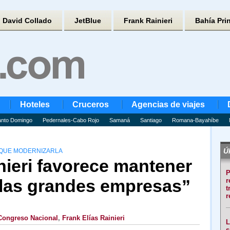
David Collado
JetBlue
Frank Rainieri
Bahía Pri
Hoteles
Cruceros
Agencias de viajes
nto Domingo
Pedernales-Cabo Rojo
Samaná
Santiago
Romana-Bayahíbe
Úl
 QUE MODERNIZARLA
nieri favorece mantener
P
 “las grandes empresas”
r
t
r
Congreso Nacional
,
Frank Elías Rainieri
L
s