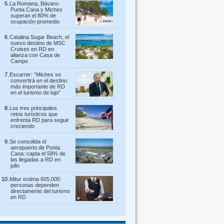
La Romana, Bávaro-
Punta Cana y Miches
superan el 80% de
ocupación promedio
Catalina Sugar Beach, el
nuevo destino de MSC
Cruises en RD en
alianza con Casa de
Campo
Escarrer: “Miches se
convertirá en el destino
más importante de RD
en el turismo de lujo”
Los tres principales
retos turísticos que
enfrenta RD para seguir
creciendo
Se consolida el
aeropuerto de Punta
Cana: capta el 58% de
las llegadas a RD en
julio
Mitur estima 605,000
personas dependen
directamente del turismo
en RD