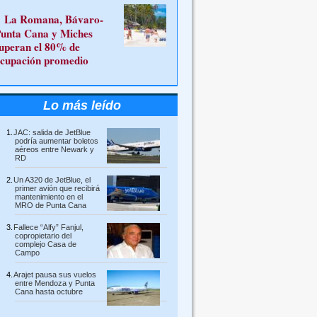
La Romana, Bávaro-
unta Cana y Miches
uperan el 80% de
cupación promedio
Lo más leído
JAC: salida de JetBlue
podría aumentar boletos
aéreos entre Newark y
RD
Un A320 de JetBlue, el
primer avión que recibirá
mantenimiento en el
MRO de Punta Cana
Fallece “Alfy” Fanjul,
copropietario del
complejo Casa de
Campo
Arajet pausa sus vuelos
entre Mendoza y Punta
Cana hasta octubre