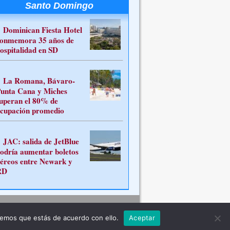
Santo Domingo
Dominican Fiesta Hotel
onmemora 35 años de
ospitalidad en SD
La Romana, Bávaro-
unta Cana y Miches
uperan el 80% de
cupación promedio
JAC: salida de JetBlue
odría aumentar boletos
éreos entre Newark y
RD
Contacto
remos que estás de acuerdo con ello.
Aceptar
ferente