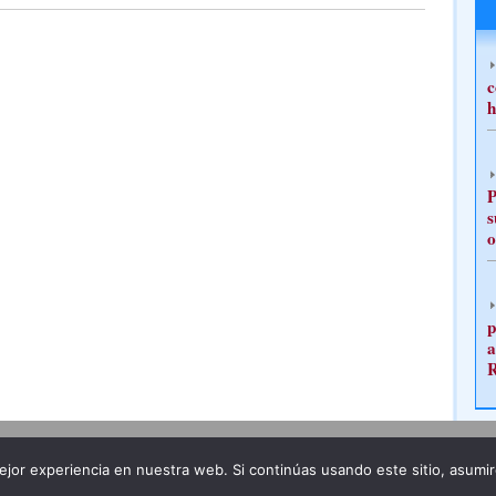
c
h
P
s
o
p
a
Publicidad
Redacción
jor experiencia en nuestra web. Si continúas usando este sitio, asumi
ncia legal
Todos los derechos reservados
Grupo Pre