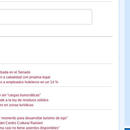
obada en el Senado
 a cabalidad con propina legal
io a empleados hoteleros en un 14 %
 sin “cargas burocráticas”
ste a la ley de residuos sólidos
o en zonas turísticas
r momento para desarrollar turismo de lujo”
el Centro Cultural Rainieri
a casi no tiene asientos disponibles”