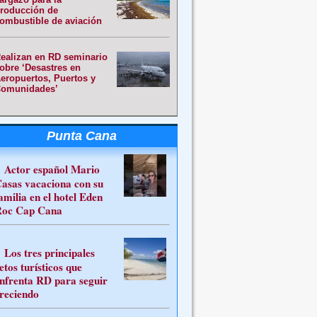
roducción de
ombustible de aviación
ealizan en RD seminario
obre ‘Desastres en
eropuertos, Puertos y
omunidades’
Punta Cana
Actor español Mario
asas vacaciona con su
amilia en el hotel Eden
oc Cap Cana
Los tres principales
etos turísticos que
nfrenta RD para seguir
reciendo