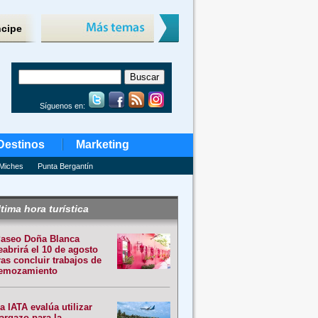
ncipe
Síguenos en:
Destinos
Marketing
Miches
Punta Bergantín
tima hora turística
aseo Doña Blanca
eabrirá el 10 de agosto
ras concluir trabajos de
emozamiento
a IATA evalúa utilizar
argazo para la