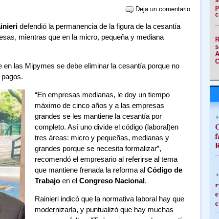
p
Deja un comentario
c
inieri
defendió la permanencia de la figura de la cesantía
resas, mientras que en la micro, pequeña y mediana
R
s
A
C
e en las Mipymes se debe eliminar la cesantía porque no
s pagos.
“En empresas medianas, le doy un tiempo
máximo de cinco años y a las empresas
grandes se les mantiene la cesantía por
C
completo. Así uno divide el código (laboral)en
f
tres áreas: micro y pequeñas, medianas y
R
grandes porque se necesita formalizar”,
recomendó el empresario al referirse al tema
que mantiene frenada la reforma al
Código de
Trabajo
en el
Congreso Nacional
.
r
e
Rainieri indicó que la normativa laboral hay que
c
modernizarla, y puntualizó que hay muchas