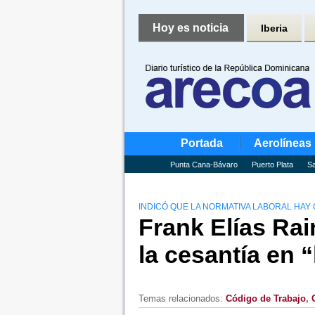
Hoy es noticia
Iberia
Portada
Aerolíneas
Punta Cana-Bávaro
Puerto Plata
Sa
INDICÓ QUE LA NORMATIVA LABORAL HAY
Frank Elías Rai
la cesantía en
Temas relacionados:
Código de Trabajo
,