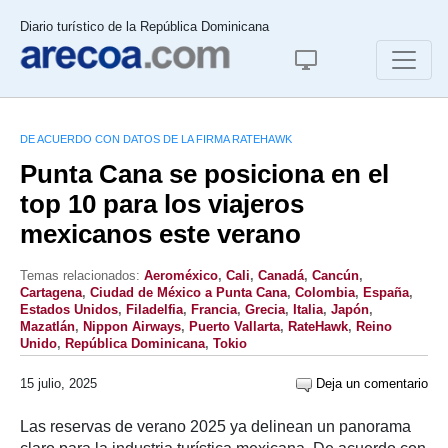
Diario turístico de la República Dominicana
DE ACUERDO CON DATOS DE LA FIRMA RATEHAWK
Punta Cana se posiciona en el
top 10 para los viajeros
mexicanos este verano
Temas relacionados:
Aeroméxico
,
Cali
,
Canadá
,
Cancún
,
Cartagena
,
Ciudad de México a Punta Cana
,
Colombia
,
España
,
Estados Unidos
,
Filadelfia
,
Francia
,
Grecia
,
Italia
,
Japón
,
Mazatlán
,
Nippon Airways
,
Puerto Vallarta
,
RateHawk
,
Reino
Unido
,
República Dominicana
,
Tokio
15 julio, 2025
Deja un comentario
Las reservas de verano 2025 ya delinean un panorama