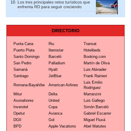
Los tres principales retos turísticos que
enfrenta RD para seguir creciendo
DIRECTORIO
Punta Cana
Riu
Transat
Puerto Plata
Iberostar
Hotelbeds
Santo Domingo
Barceló
Booking.com
San Pedro
Palladium
Martín de Oliva
Samaná
Hyatt
Luis Abinader
Santiago
JetBlue
Frank Rainieri
Luis Emilio
Romana-Bayahíbe
American Airlines
Rodríguez
Mitur
Delta
Marranzini
Asonahores
United
Luis Gallego
Inverotel
Copa
Simón Barceló
Opetur
Avianca
Gabriel Escarrer
DGII
Gol
Miguel Fluxá
BPD
Apple Vacations
Abel Matutes