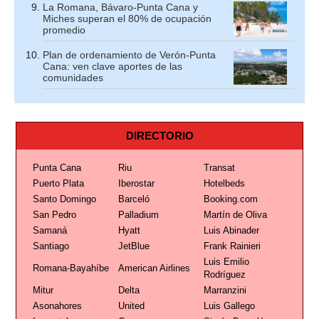
La Romana, Bávaro-Punta Cana y
Miches superan el 80% de ocupación
promedio
Plan de ordenamiento de Verón-Punta
Cana: ven clave aportes de las
comunidades
DIRECTORIO
Punta Cana
Riu
Transat
Puerto Plata
Iberostar
Hotelbeds
Santo Domingo
Barceló
Booking.com
San Pedro
Palladium
Martín de Oliva
Samaná
Hyatt
Luis Abinader
Santiago
JetBlue
Frank Rainieri
Luis Emilio
Romana-Bayahíbe
American Airlines
Rodríguez
Mitur
Delta
Marranzini
Asonahores
United
Luis Gallego