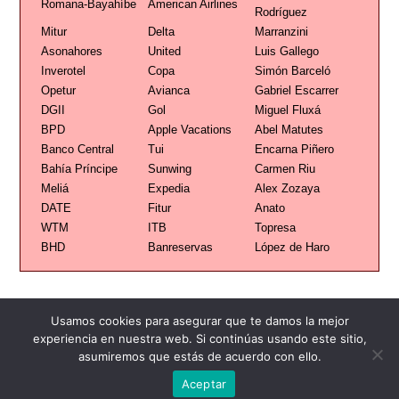
Romana-Bayahíbe
American Airlines
Rodríguez
Mitur
Delta
Marranzini
Asonahores
United
Luis Gallego
Inverotel
Copa
Simón Barceló
Opetur
Avianca
Gabriel Escarrer
DGII
Gol
Miguel Fluxá
BPD
Apple Vacations
Abel Matutes
Banco Central
Tui
Encarna Piñero
Bahía Príncipe
Sunwing
Carmen Riu
Meliá
Expedia
Alex Zozaya
DATE
Fitur
Anato
WTM
ITB
Topresa
BHD
Banreservas
López de Haro
Usamos cookies para asegurar que te damos la mejor
experiencia en nuestra web. Si continúas usando este sitio,
Publicidad
Redacción
Contacto
asumiremos que estás de acuerdo con ello.
Aceptar
Advertencia legal
Todos los derechos reservados
Grupo Preferente