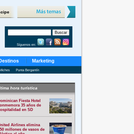
ncipe
Síguenos en:
Destinos
Marketing
Miches
Punta Bergantín
tima hora turística
ominican Fiesta Hotel
onmemora 35 años de
ospitalidad en SD
nited Airlines elimina
50 millones de vasos de
lástico al año