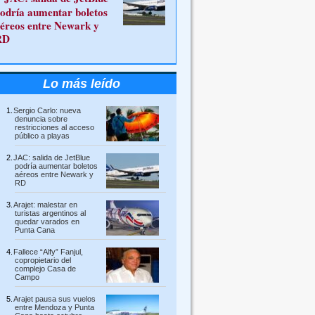
odría aumentar boletos
éreos entre Newark y
RD
Lo más leído
Sergio Carlo: nueva
denuncia sobre
restricciones al acceso
público a playas
JAC: salida de JetBlue
podría aumentar boletos
aéreos entre Newark y
RD
Arajet: malestar en
turistas argentinos al
quedar varados en
Punta Cana
Fallece “Alfy” Fanjul,
copropietario del
complejo Casa de
Campo
Arajet pausa sus vuelos
entre Mendoza y Punta