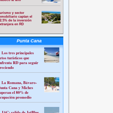
urismo y sector
nmobiliario captan el
2.5% de la inversión
xtranjera en RD
Punta Cana
Los tres principales
etos turísticos que
nfrenta RD para seguir
reciendo
La Romana, Bávaro-
unta Cana y Miches
uperan el 80% de
cupación promedio
JAC: salida de JetBlue