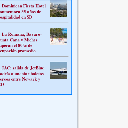
Dominican Fiesta Hotel
onmemora 35 años de
ospitalidad en SD
La Romana, Bávaro-
unta Cana y Miches
uperan el 80% de
cupación promedio
JAC: salida de JetBlue
odría aumentar boletos
éreos entre Newark y
RD