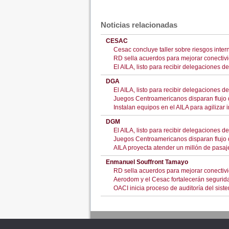
Noticias relacionadas
CESAC
Cesac concluye taller sobre riesgos inter
RD sella acuerdos para mejorar conectiv
El AILA, listo para recibir delegaciones
DGA
El AILA, listo para recibir delegaciones
Juegos Centroamericanos disparan flujo de
Instalan equipos en el AILA para agilizar
DGM
El AILA, listo para recibir delegaciones
Juegos Centroamericanos disparan flujo de
AILA proyecta atender un millón de pasaj
Enmanuel Souffront Tamayo
RD sella acuerdos para mejorar conectiv
Aerodom y el Cesac fortalecerán segurida
OACI inicia proceso de auditoría del sis