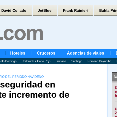
David Collado
JetBlue
Frank Rainieri
Bahía Pri
Hoteles
Cruceros
Agencias de viajes
nto Domingo
Pedernales-Cabo Rojo
Samaná
Santiago
Romana-Bayahíbe
Úl
PIO DEL PERÍODO NAVIDEÑO
 seguridad en
D
te incremento de
c
h
U
2
p