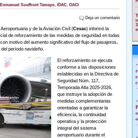
Enmanuel Souffront Tamayo
,
IDAC
,
OACI
T
Deja un comentario
i
3
eroportuaria y de la Aviación Civil (
Cesac
) informó la
e
cial de reforzamiento de las medidas de seguridad en todas
 con motivo del aumento significativo del flujo de pasajeros,
 del período navideño.
El reforzamiento se ejecuta
conforme a las disposiciones
r
establecidas en la Directiva de
e
Seguridad Núm. 117,
c
Temporada Alta 2025-2026,
que instruye la adopción de
medidas complementarias
P
orientadas a garantizar la
s
eficiencia, la continuidad
o
operativa y la protección
integral del sistema
aeroportuario durante el