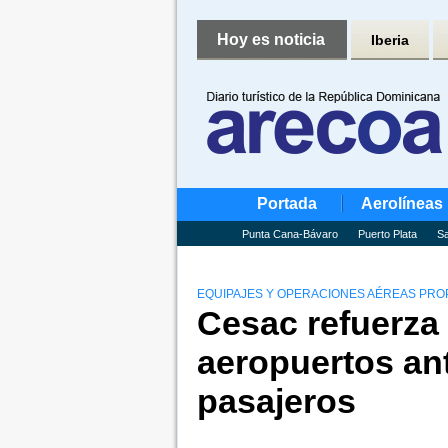
Hoy es noticia
Iberia
Portada
Aerolíneas
Punta Cana-Bávaro
Puerto Plata
Sa
EQUIPAJES Y OPERACIONES AÉREAS PRO
Cesac refuerza
aeropuertos an
pasajeros