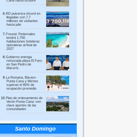
Cana hasta octubre
RD pulveriza récord en
llegadas con 7,7
millones de visitantes
hasta julio
Freund: Pedernales
tendrá 1,700
habitaciones hoteleras
operativas al final de
2027
Gobierno entrega
remozada playa El Faro
en San Pedro de
Macorís
La Romana, Bávaro-
Punta Cana y Miches
superan el 80% de
ocupación promedio
Plan de ordenamiento de
Verón-Punta Cana: ven
clave aportes de las
comunidades
Santo Domingo