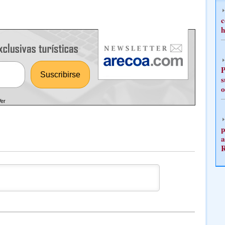
c
h
P
s
o
Ver
p
a