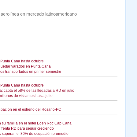
 aerolínea en mercado latinoamericano
 Punta Cana hasta octubre
l quedar varados en Punta Cana
eros transportados en primer semestre
 Punta Cana hasta octubre
: capta el 58% de las llegadas a RD en julio
llones de visitantes hasta julio
upación en el estreno del Rosario-PC
 su familia en el hotel Eden Roc Cap Cana
enfrenta RD para seguir creciendo
 superan el 80% de ocupación promedio