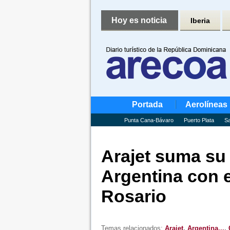
Hoy es noticia
Iberia
Portada
Aerolíneas
Punta Cana-Bávaro
Puerto Plata
Sa
Arajet suma su 
Argentina con 
Rosario
Temas relacionados:
Arajet
,
Argentina...
,