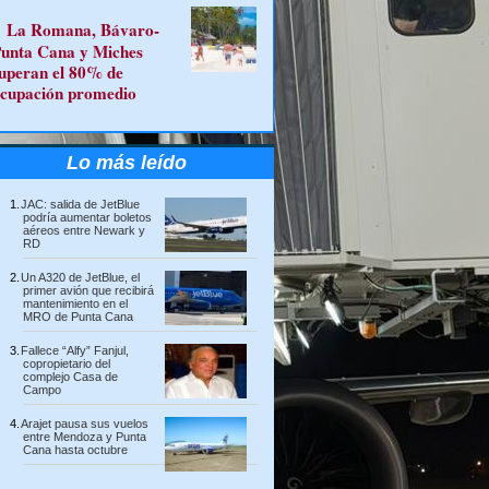
La Romana, Bávaro-
unta Cana y Miches
uperan el 80% de
cupación promedio
Lo más leído
JAC: salida de JetBlue
podría aumentar boletos
aéreos entre Newark y
RD
Un A320 de JetBlue, el
primer avión que recibirá
mantenimiento en el
MRO de Punta Cana
Fallece “Alfy” Fanjul,
copropietario del
complejo Casa de
Campo
Arajet pausa sus vuelos
entre Mendoza y Punta
Cana hasta octubre