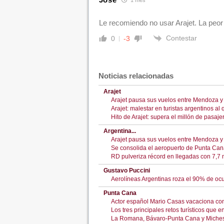
Le recomiendo no usar Arajet. La peor
Contestar
0
-3
Noticias relacionadas
Arajet
Arajet pausa sus vuelos entre Mendoza y
Arajet: malestar en turistas argentinos a
Hito de Arajet: supera el millón de pasaj
Argentina...
Arajet pausa sus vuelos entre Mendoza y
Se consolida el aeropuerto de Punta Cana
RD pulveriza récord en llegadas con 7,7 mi
Gustavo Puccini
Aerolíneas Argentinas roza el 90% de oc
Punta Cana
Actor español Mario Casas vacaciona con
Los tres principales retos turísticos que 
La Romana, Bávaro-Punta Cana y Miches