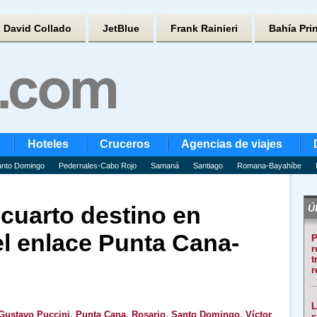
David Collado
JetBlue
Frank Rainieri
Bahía Pri
Hoteles
Cruceros
Agencias de viajes
nto Domingo
Pedernales-Cabo Rojo
Samaná
Santiago
Romana-Bayahíbe
cuarto destino en
Úl
el enlace Punta Cana-
P
r
t
r
L
Gustavo Puccini
,
Punta Cana
,
Rosario
,
Santo Domingo
,
Víctor
s