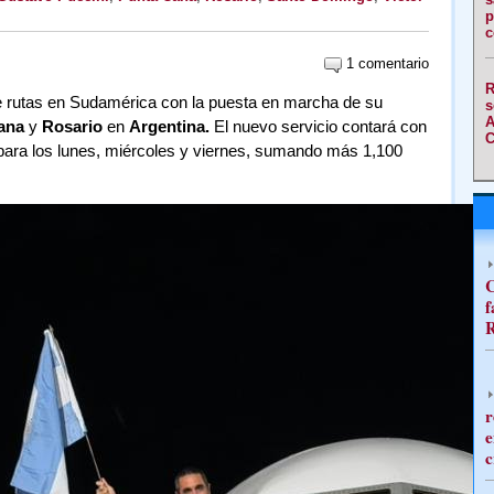
p
c
1 comentario
R
de rutas en Sudamérica con la puesta en marcha de su
s
A
ana
y
Rosario
en
Argentina.
El nuevo servicio contará con
C
ara los lunes, miércoles y viernes, sumando más 1,100
C
f
R
r
e
c