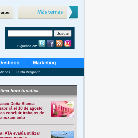
ncipe
Síguenos en:
Destinos
Marketing
Miches
Punta Bergantín
tima hora turística
aseo Doña Blanca
eabrirá el 10 de agosto
ras concluir trabajos de
emozamiento
a IATA evalúa utilizar
argazo para la