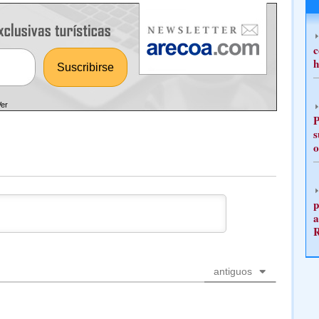
c
h
Ver
P
s
o
p
a
antiguos