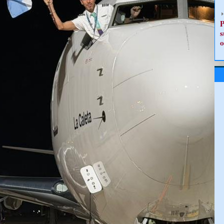
P
s
o