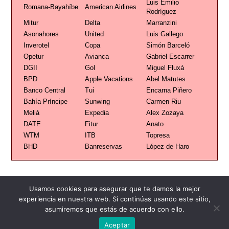
Luis Emilio
Romana-Bayahíbe
American Airlines
Rodríguez
Mitur
Delta
Marranzini
Asonahores
United
Luis Gallego
Inverotel
Copa
Simón Barceló
Opetur
Avianca
Gabriel Escarrer
DGII
Gol
Miguel Fluxá
BPD
Apple Vacations
Abel Matutes
Banco Central
Tui
Encarna Piñero
Bahía Príncipe
Sunwing
Carmen Riu
Meliá
Expedia
Alex Zozaya
DATE
Fitur
Anato
WTM
ITB
Topresa
BHD
Banreservas
López de Haro
Usamos cookies para asegurar que te damos la mejor
experiencia en nuestra web. Si continúas usando este sitio,
asumiremos que estás de acuerdo con ello.
Publicidad
Redacción
Contacto
Aceptar
Advertencia legal
Todos los derechos reservados