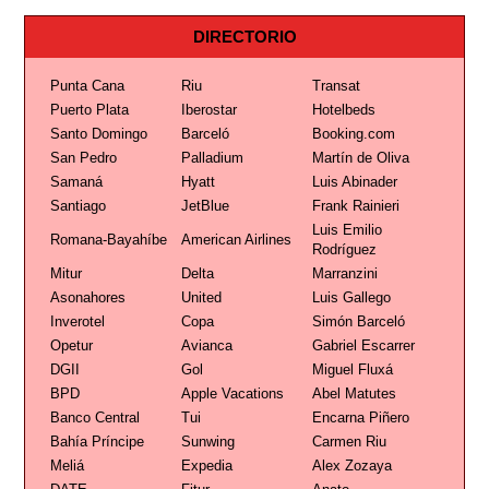
DIRECTORIO
Punta Cana
Riu
Transat
Puerto Plata
Iberostar
Hotelbeds
Santo Domingo
Barceló
Booking.com
San Pedro
Palladium
Martín de Oliva
Samaná
Hyatt
Luis Abinader
Santiago
JetBlue
Frank Rainieri
Luis Emilio
Romana-Bayahíbe
American Airlines
Rodríguez
Mitur
Delta
Marranzini
Asonahores
United
Luis Gallego
Inverotel
Copa
Simón Barceló
Opetur
Avianca
Gabriel Escarrer
DGII
Gol
Miguel Fluxá
BPD
Apple Vacations
Abel Matutes
Banco Central
Tui
Encarna Piñero
Bahía Príncipe
Sunwing
Carmen Riu
Meliá
Expedia
Alex Zozaya