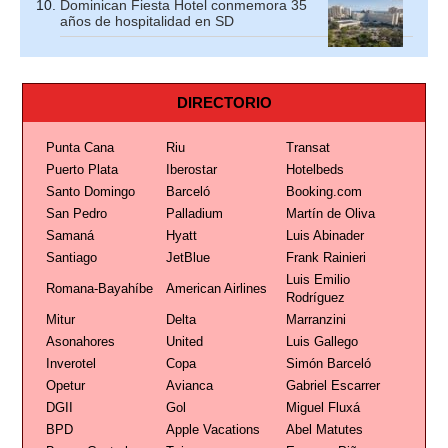
Dominican Fiesta Hotel conmemora 35
años de hospitalidad en SD
DIRECTORIO
Punta Cana
Riu
Transat
Puerto Plata
Iberostar
Hotelbeds
Santo Domingo
Barceló
Booking.com
San Pedro
Palladium
Martín de Oliva
Samaná
Hyatt
Luis Abinader
Santiago
JetBlue
Frank Rainieri
Luis Emilio
Romana-Bayahíbe
American Airlines
Rodríguez
Mitur
Delta
Marranzini
Asonahores
United
Luis Gallego
Inverotel
Copa
Simón Barceló
Opetur
Avianca
Gabriel Escarrer
DGII
Gol
Miguel Fluxá
BPD
Apple Vacations
Abel Matutes