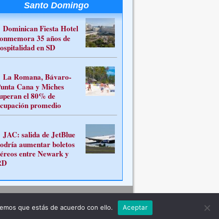
Santo Domingo
Dominican Fiesta Hotel
onmemora 35 años de
ospitalidad en SD
La Romana, Bávaro-
unta Cana y Miches
uperan el 80% de
cupación promedio
JAC: salida de JetBlue
odría aumentar boletos
éreos entre Newark y
RD
Contacto
remos que estás de acuerdo con ello.
Aceptar
ferente