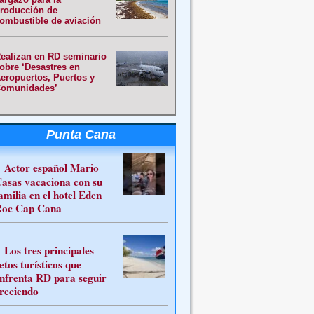
roducción de
ombustible de aviación
ealizan en RD seminario
obre ‘Desastres en
eropuertos, Puertos y
omunidades’
Punta Cana
Actor español Mario
asas vacaciona con su
amilia en el hotel Eden
oc Cap Cana
Los tres principales
etos turísticos que
nfrenta RD para seguir
reciendo