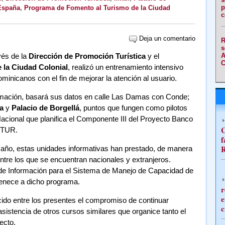
p
España
,
Programa de Fomento al Turismo de la Ciudad
c
Deja un comentario
R
s
avés de la
Dirección de Promoción Turística
y el
A
C
 la Ciudad Colonial
, realizó un entrenamiento intensivo
ominicanos con el fin de mejorar la atención al usuario.
formación, basará sus datos en calle Las Damas con Conde;
a
y
Palacio de Borgellá
, puntos que fungen como pilotos
acional que planifica el Componente III del Proyecto Banco
C
ITUR.
f
R
 año, estas unidades informativas han prestado, de manera
 entre los que se encuentran nacionales y extranjeros.
de Información para el Sistema de Manejo de Capacidad de
enece a dicho programa.
r
e
ecido entre los presentes el compromiso de continuar
c
asistencia de otros cursos similares que organice tanto el
ecto.