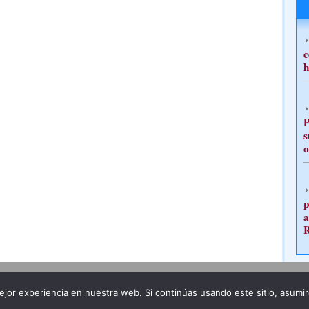
c
h
P
s
o
p
a
Publicidad
Redacción
jor experiencia en nuestra web. Si continúas usando este sitio, asumi
ncia legal
Todos los derechos reservados
Grupo Pre