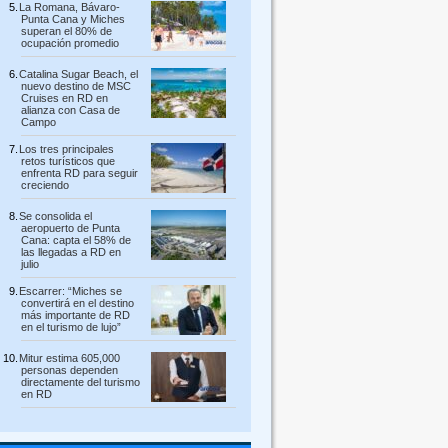
La Romana, Bávaro-
Punta Cana y Miches
superan el 80% de
ocupación promedio
Catalina Sugar Beach, el
nuevo destino de MSC
Cruises en RD en
alianza con Casa de
Campo
Los tres principales
retos turísticos que
enfrenta RD para seguir
creciendo
Se consolida el
aeropuerto de Punta
Cana: capta el 58% de
las llegadas a RD en
julio
Escarrer: “Miches se
convertirá en el destino
más importante de RD
en el turismo de lujo”
Mitur estima 605,000
personas dependen
directamente del turismo
en RD