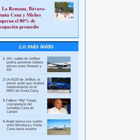
La Romana, Bávaro-
unta Cana y Miches
uperan el 80% de
cupación promedio
Lo más leído
JAC: salida de JetBlue
podría aumentar boletos
aéreos entre Newark y
RD
Un A320 de JetBlue, el
primer avión que recibirá
mantenimiento en el
MRO de Punta Cana
Fallece “Alfy” Fanjul,
copropietario del
complejo Casa de
Campo
Arajet pausa sus vuelos
entre Mendoza y Punta
Cana hasta octubre