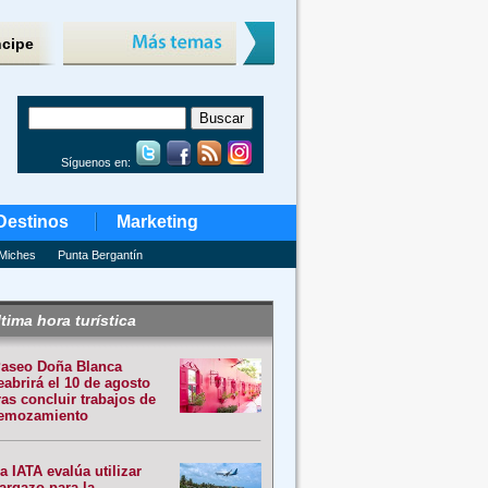
ncipe
Síguenos en:
Destinos
Marketing
Miches
Punta Bergantín
tima hora turística
aseo Doña Blanca
eabrirá el 10 de agosto
ras concluir trabajos de
emozamiento
a IATA evalúa utilizar
argazo para la