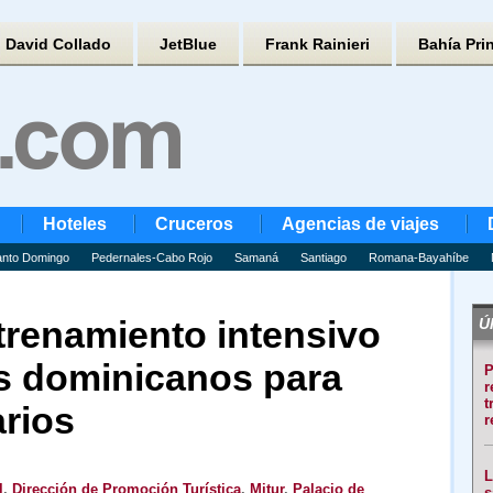
David Collado
JetBlue
Frank Rainieri
Bahía Pri
Hoteles
Cruceros
Agencias de viajes
nto Domingo
Pedernales-Cabo Rojo
Samaná
Santiago
Romana-Bayahíbe
ntrenamiento intensivo
Úl
os dominicanos para
P
r
t
arios
r
L
l
,
Dirección de Promoción Turística
,
Mitur
,
Palacio de
s