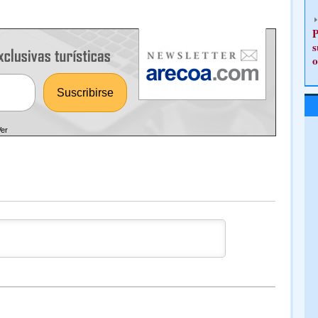
P
s
o
Ver