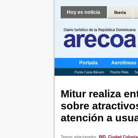
Hoy es noticia
Iberia
Portada
Aerolíneas
Punta Cana-Bávaro
Puerto Plata
Sa
Mitur realiza e
sobre atractiv
atención a usu
Temas relacionados:
BID
,
Ciudad Colonia